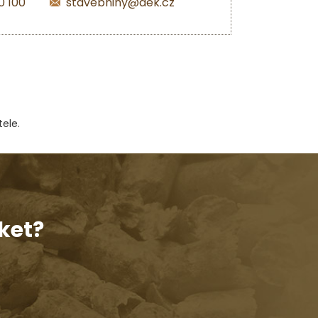
0 100
stavebniny@dek.cz
ele.
ket?