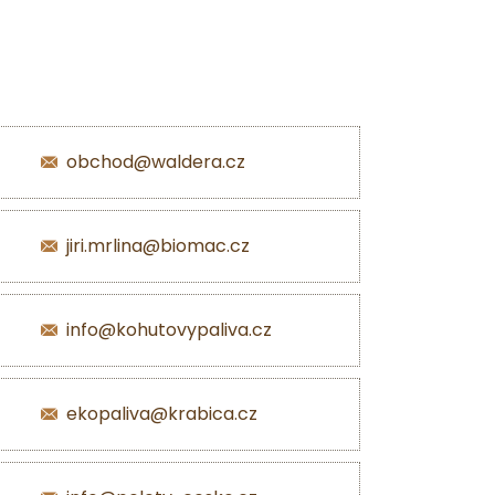
obchod@waldera.cz
jiri.mrlina@biomac.cz
info@kohutovypaliva.cz
ekopaliva@krabica.cz