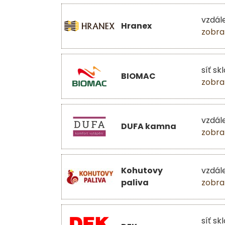
vzdál
Hranex
zobra
síť sk
BIOMAC
zobra
vzdál
DUFA kamna
zobra
Kohutovy
vzdál
paliva
zobra
síť sk