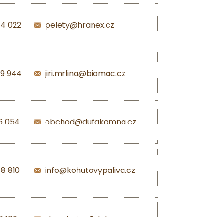
54 022
pelety@hranex.cz
99 944
jiri.mrlina@biomac.cz
6 054
obchod@dufakamna.cz
8 810
info@kohutovypaliva.cz