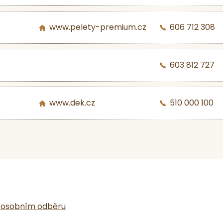
www.pelety-premium.cz
606 712 308
603 812 727
www.dek.cz
510 000 100
 osobním odběru