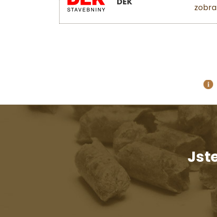
DEK
zobra
Jst