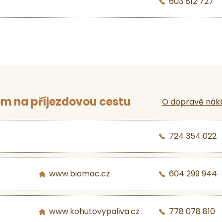
603 812 727
m na příjezdovou cestu
O dopravě nák
724 354 022
www.biomac.cz
604 299 944
www.kohutovypaliva.cz
778 078 810