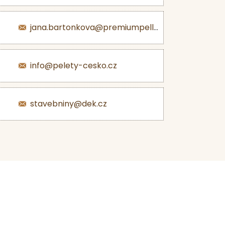
jana.bartonkova@premiumpellets.cz
info@pelety-cesko.cz
stavebniny@dek.cz