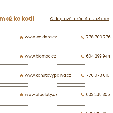
 až ke kotli
O dopravě terénním vozíkem
www.waldera.cz
778 700 776
www.biomac.cz
604 299 944
www.kohutovypaliva.cz
778 078 810
www.a1pelety.cz
603 265 305