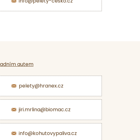
info@pelety-cesko.cz
ladním autem
pelety@hranex.cz
jiri.mrlina@biomac.cz
info@kohutovypaliva.cz