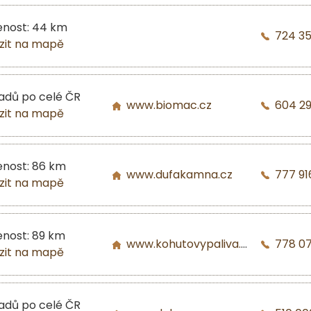
enost: 44 km
724 3
zit na mapě
ladů po celé ČR
www.biomac.cz
604 2
zit na mapě
enost: 86 km
www.dufakamna.cz
777 91
zit na mapě
enost: 89 km
www.kohutovypaliva.cz
778 07
zit na mapě
ladů po celé ČR