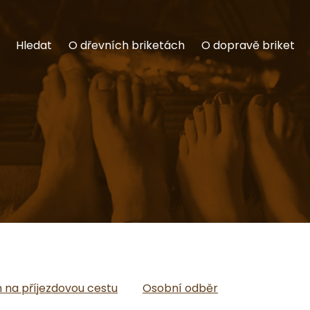
Hledat
O dřevních briketách
O dopravě briket
na příjezdovou cestu
Osobní odběr