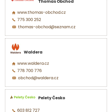
Thomas Obchod
www.thomas-obchod.cz
775 300 252
thomas-obchod@seznam.cz
Waldera
www.waldera.cz
778 700 776
obchod@waldera.cz
Pelety Česko
603 812 727