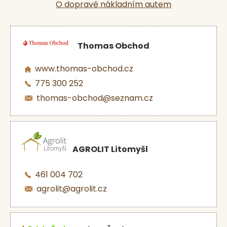
O dopravě nákladním autem
Thomas Obchod
www.thomas-obchod.cz
775 300 252
thomas-obchod@seznam.cz
AGROLIT Litomyšl
461 004 702
agrolit@agrolit.cz