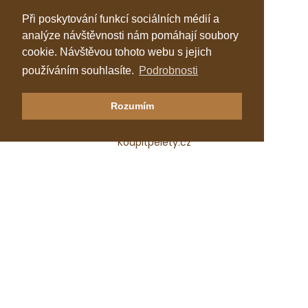
Při poskytování funkcí sociálních médií a
analýze návštěvnosti nám pomáhají soubory
cookie. Návštěvou tohoto webu s jejich
používáním souhlasíte.
Podrobnosti
Klastr Česká peleta
Rozumím
Katalog topenářů
Koupitpelety.cz
Česká peleta, z.s.p.o.
IČ: 72069686
e-mail:
predseda@ceska-peleta.cz
2026 © Klastr Česká peleta
Vyrobil