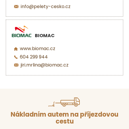
info@pelety-cesko.cz
BIOMAC
www.biomac.cz
604 299 944
jiri.mrlina@biomac.cz
Nákladním autem na příjezdovou
cestu