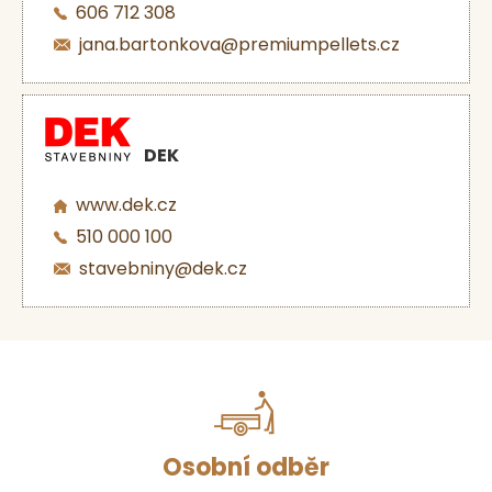
606 712 308
jana.bartonkova@premiumpellets.cz
DEK
www.dek.cz
510 000 100
stavebniny@dek.cz
Osobní odběr