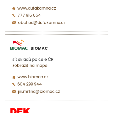
www.dufakamna.cz
777 916 054
obchod@dufakamna.cz
BIOMAC
síť skladů po celé ČR
zobrazit na mapě
www.biomac.cz
604 299 944
jiri.mrlina@biomac.cz