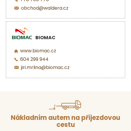
obchod@waldera.cz
BIOMAC
www.biomac.cz
604 299 944
jiri.mrlina@biomac.cz
Nákladním autem na příjezdovou
cestu