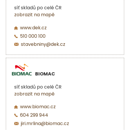
síť skladů po celé ČR
zobrazit na mapě
www.dek.cz
510 000 100
stavebniny@dek.cz
BIOMAC
síť skladů po celé ČR
zobrazit na mapě
www.biomac.cz
604 299 944
jiri.mrlina@biomac.cz