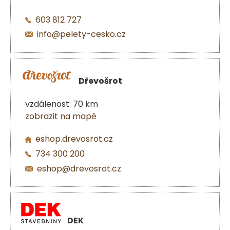
603 812 727
info@pelety-cesko.cz
Dřevošrot
vzdálenost: 70 km
zobrazit na mapě
eshop.drevosrot.cz
734 300 200
eshop@drevosrot.cz
DEK