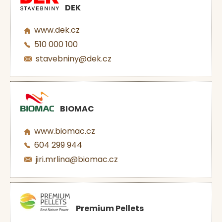
DEK
www.dek.cz
510 000 100
stavebniny@dek.cz
BIOMAC
www.biomac.cz
604 299 944
jiri.mrlina@biomac.cz
Premium Pellets