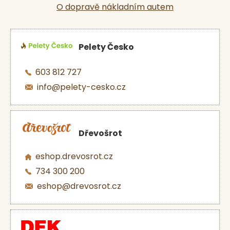
O dopravě nákladním autem
Pelety Česko
603 812 727
info@pelety-cesko.cz
Dřevošrot
eshop.drevosrot.cz
734 300 200
eshop@drevosrot.cz