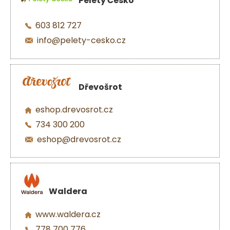
Pelety Česko
603 812 727
info@pelety-cesko.cz
Dřevošrot
eshop.drevosrot.cz
734 300 200
eshop@drevosrot.cz
Waldera
www.waldera.cz
778 700 776