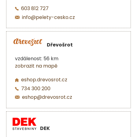
603 812 727
info@pelety-cesko.cz
Dřevošrot
vzdálenost: 56 km
zobrazit na mapě
eshop.drevosrot.cz
734 300 200
eshop@drevosrot.cz
DEK