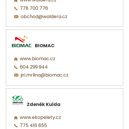
778 700 776
obchod@waldera.cz
BIOMAC
www.biomac.cz
604 299 944
jiri.mrlina@biomac.cz
Zdeněk Kulda
www.ekopelety.cz
775 416 855