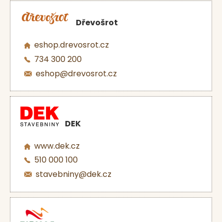
Dřevošrot
eshop.drevosrot.cz
734 300 200
eshop@drevosrot.cz
DEK
www.dek.cz
510 000 100
stavebniny@dek.cz