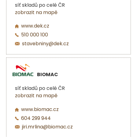
síť skladů po celé ČR
zobrazit na mapě
www.dek.cz
510 000 100
stavebniny@dek.cz
BIOMAC
síť skladů po celé ČR
zobrazit na mapě
www.biomac.cz
604 299 944
jiri.mrlina@biomac.cz