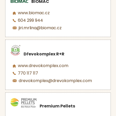
BIOMAC
www.biomac.cz
604 299 944
jiri.mrlina@biomac.cz
Dřevokomplex R+R
www.drevokomplex.com
770 117 117
drevokomplex@drevokomplex.com
Premium Pellets