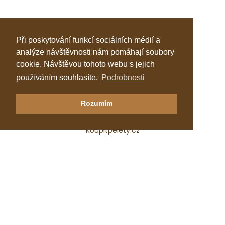
Při poskytování funkcí sociálních médií a
analýze návštěvnosti nám pomáhají soubory
cookie. Návštěvou tohoto webu s jejich
používáním souhlasíte.
Podrobnosti
Klastr Česká peleta
Rozumím
Katalog topenářů
Koupitpelety.cz
Česká peleta, z.s.p.o.
IČ: 72069686
e-mail:
predseda@ceska-peleta.cz
2026 © Klastr Česká peleta
Vyrobil