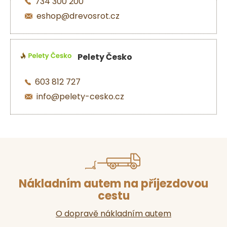
734 300 200
eshop@drevosrot.cz
Pelety Česko
603 812 727
info@pelety-cesko.cz
Nákladním autem na příjezdovou
cestu
O dopravě nákladním autem