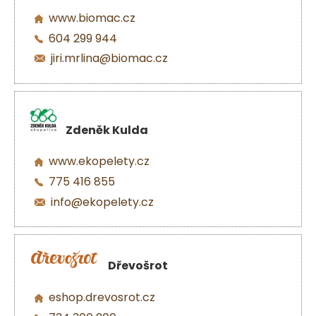
www.biomac.cz
604 299 944
jiri.mrlina@biomac.cz
Zdeněk Kulda
www.ekopelety.cz
775 416 855
info@ekopelety.cz
Dřevošrot
eshop.drevosrot.cz