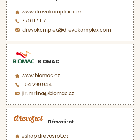
www.drevokomplex.com
770 117 117
drevokomplex@drevokomplex.com
BIOMAC
www.biomac.cz
604 299 944
jiri.mrlina@biomac.cz
Dřevošrot
eshop.drevosrot.cz