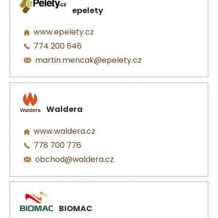
epelety
www.epelety.cz
774 200 646
martin.mencak@epelety.cz
Waldera
www.waldera.cz
778 700 776
obchod@waldera.cz
BIOMAC