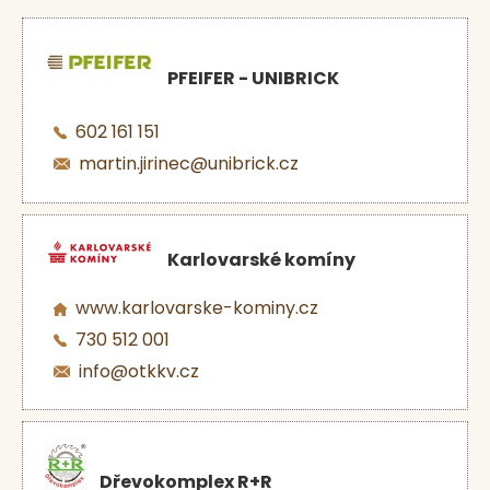
PFEIFER - UNIBRICK
602 161 151
martin.jirinec@unibrick.cz
Karlovarské komíny
www.karlovarske-kominy.cz
730 512 001
info@otkkv.cz
Dřevokomplex R+R