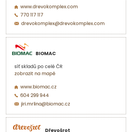
www.drevokomplex.com
770 117 117
drevokomplex@drevokomplex.com
BIOMAC
síť skladů po celé ČR
zobrazit na mapě
www.biomac.cz
604 299 944
jiri.mrlina@biomac.cz
Dřevošrot