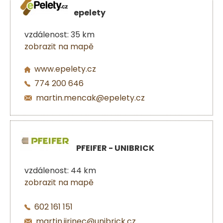
epelety
vzdálenost: 35 km
zobrazit na mapě
www.epelety.cz
774 200 646
martin.mencak@epelety.cz
PFEIFER - UNIBRICK
vzdálenost: 44 km
zobrazit na mapě
602 161 151
martin.jirinec@unibrick.cz