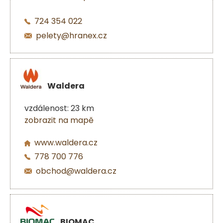
724 354 022
pelety@hranex.cz
Waldera
vzdálenost: 23 km
zobrazit na mapě
www.waldera.cz
778 700 776
obchod@waldera.cz
BIOMAC