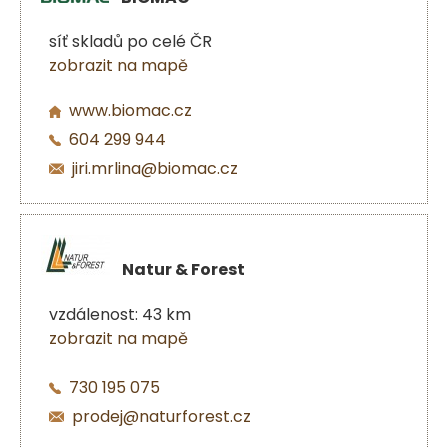
síť skladů po celé ČR
zobrazit na mapě
www.biomac.cz
604 299 944
jiri.mrlina@biomac.cz
Natur & Forest
vzdálenost: 43 km
zobrazit na mapě
730 195 075
prodej@naturforest.cz