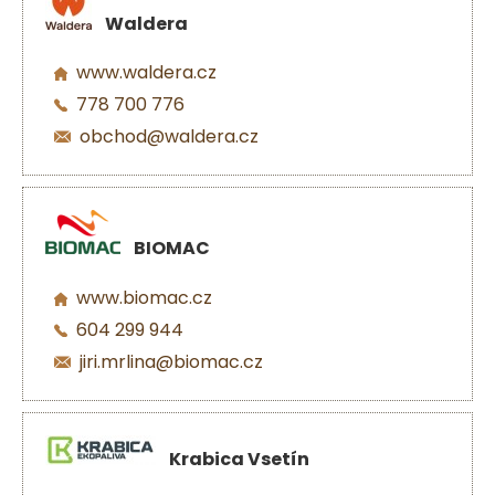
Waldera
www.waldera.cz
778 700 776
obchod@waldera.cz
BIOMAC
www.biomac.cz
604 299 944
jiri.mrlina@biomac.cz
Krabica Vsetín