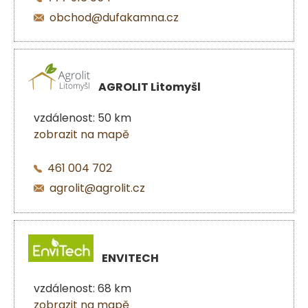
obchod@dufakamna.cz
AGROLIT Litomyšl
vzdálenost: 50 km
zobrazit na mapě
461 004 702
agrolit@agrolit.cz
ENVITECH
vzdálenost: 68 km
zobrazit na mapě