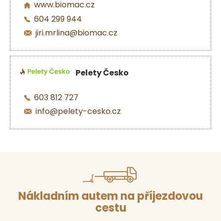
www.biomac.cz
604 299 944
jiri.mrlina@biomac.cz
Pelety Česko
603 812 727
info@pelety-cesko.cz
Nákladním autem na příjezdovou
cestu