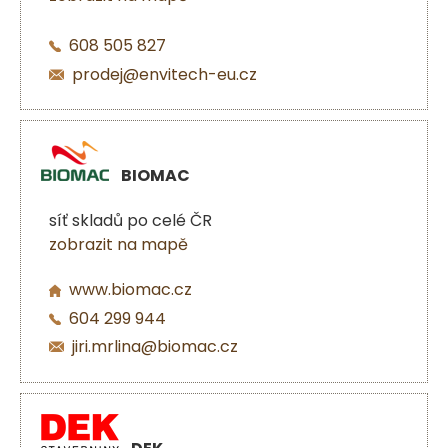
608 505 827
prodej@envitech-eu.cz
BIOMAC
síť skladů po celé ČR
zobrazit na mapě
www.biomac.cz
604 299 944
jiri.mrlina@biomac.cz