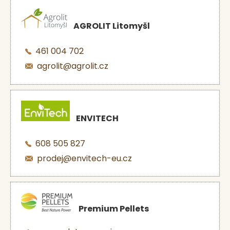
AGROLIT Litomyšl
461 004 702
agrolit@agrolit.cz
ENVITECH
608 505 827
prodej@envitech-eu.cz
Premium Pellets