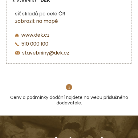
DEK
síť skladů po celé ČR
zobrazit na mapě
www.dek.cz
510 000 100
stavebniny@dek.cz
Ceny a podmínky dodání najdete na webu příslušného
dodavatele.