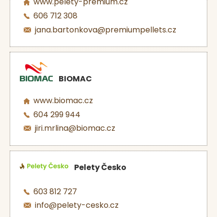
www.pelety-premium.cz
606 712 308
jana.bartonkova@premiumpellets.cz
BIOMAC
www.biomac.cz
604 299 944
jiri.mrlina@biomac.cz
Pelety Česko
603 812 727
info@pelety-cesko.cz