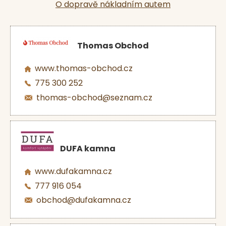
O dopravě nákladním autem
Thomas Obchod
www.thomas-obchod.cz
775 300 252
thomas-obchod@seznam.cz
DUFA kamna
www.dufakamna.cz
777 916 054
obchod@dufakamna.cz