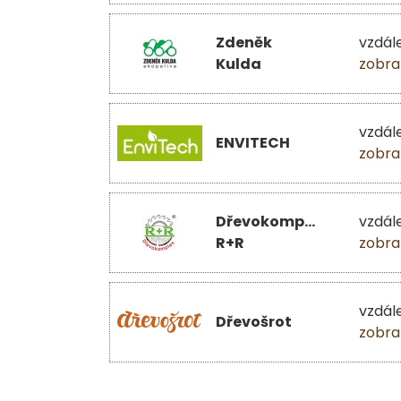
Zdeněk
vzdál
Kulda
zobra
vzdál
ENVITECH
zobra
Dřevokomplex
vzdál
R+R
zobra
vzdál
Dřevošrot
zobra