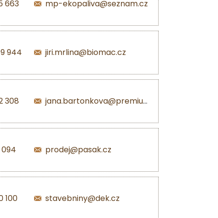
5 663
mp-ekopaliva@seznam.cz
99 944
jiri.mrlina@biomac.cz
2 308
jana.bartonkova@premiumpellets.cz
1 094
prodej@pasak.cz
0 100
stavebniny@dek.cz