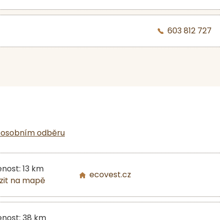
603 812 727
 osobním odběru
enost: 13 km
ecovest.cz
zit na mapě
enost: 38 km