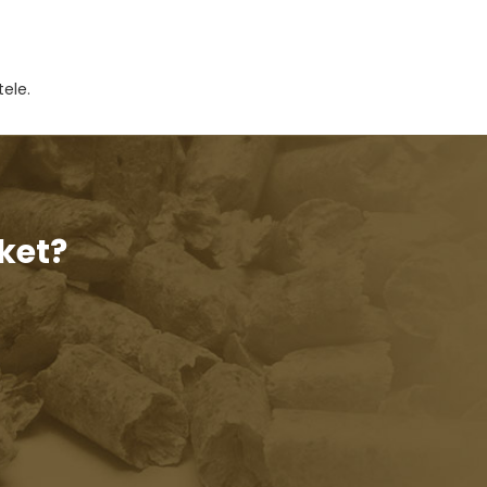
ele.
ket?