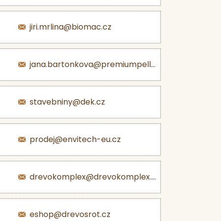
jiri.mrlina@biomac.cz
jana.bartonkova@premiumpellets.cz
stavebniny@dek.cz
prodej@envitech-eu.cz
drevokomplex@drevokomplex.com
eshop@drevosrot.cz