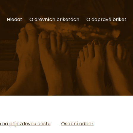
Hledat
O dřevních briketách
O dopravě briket
na příjezdovou cestu
Osobní odběr