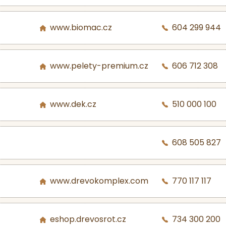
www.biomac.cz
604 299 944
www.pelety-premium.cz
606 712 308
www.dek.cz
510 000 100
608 505 827
www.drevokomplex.com
770 117 117
eshop.drevosrot.cz
734 300 200