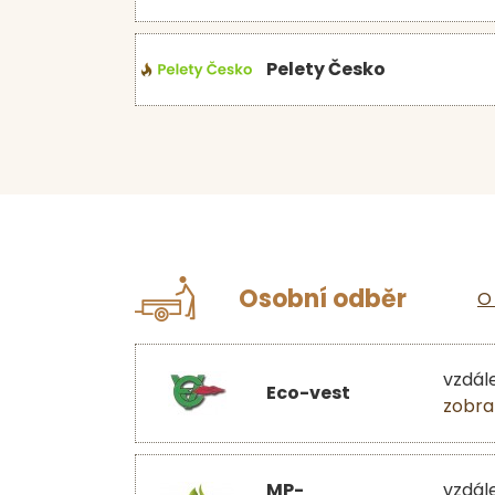
Pelety Česko
Osobní odběr
O
vzdál
Eco-vest
zobra
MP-
vzdál