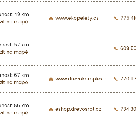
enost: 49 km
www.ekopelety.cz
775 41
zit na mapě
enost: 57 km
608 5
zit na mapě
enost: 67 km
www.drevokomplex.com
770 117
zit na mapě
enost: 86 km
eshop.drevosrot.cz
734 3
zit na mapě