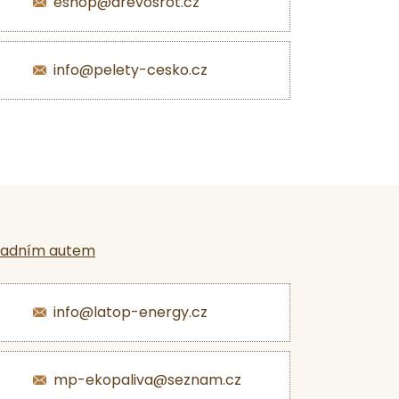
eshop@drevosrot.cz
info@pelety-cesko.cz
ladním autem
info@latop-energy.cz
mp-ekopaliva@seznam.cz