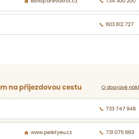
eshop.drevosrot.cz
734 300 200
603 812 727
m na příjezdovou cestu
O dopravě nák
733 747 948
www.peletyeu.cz
731 075 663