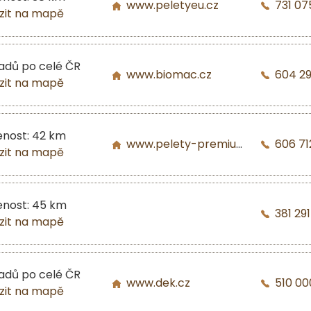
www.peletyeu.cz
731 07
zit na mapě
ladů po celé ČR
www.biomac.cz
604 2
zit na mapě
enost: 42 km
www.pelety-premium.cz
606 71
zit na mapě
enost: 45 km
381 29
zit na mapě
ladů po celé ČR
www.dek.cz
510 00
zit na mapě