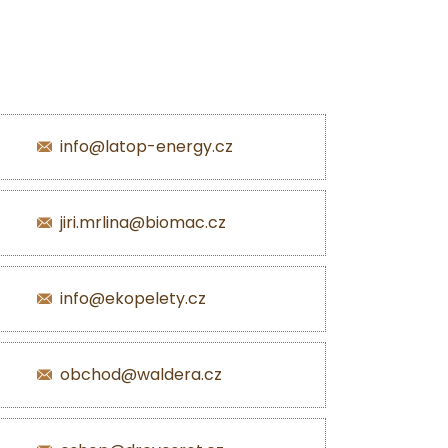
info@latop-energy.cz
jiri.mrlina@biomac.cz
info@ekopelety.cz
obchod@waldera.cz