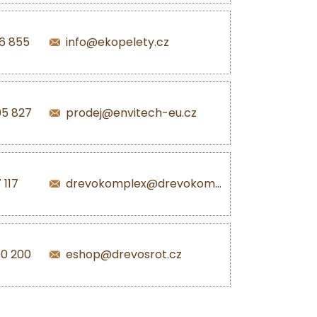
6 855
info@ekopelety.cz
05 827
prodej@envitech-eu.cz
 117
drevokomplex@drevokomplex.com
00 200
eshop@drevosrot.cz