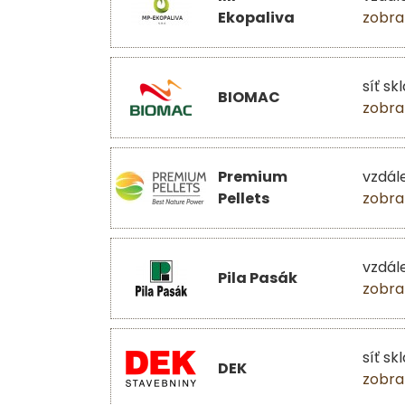
Ekopaliva
zobra
síť sk
BIOMAC
zobra
Premium
vzdál
Pellets
zobra
vzdál
Pila Pasák
zobra
síť sk
DEK
zobra