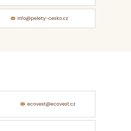
info@pelety-cesko.cz
ecovest@ecovest.cz