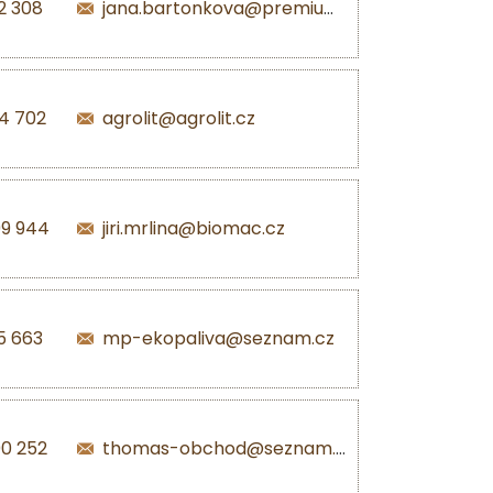
2 308
jana.bartonkova@premiumpellets.cz
4 702
agrolit@agrolit.cz
99 944
jiri.mrlina@biomac.cz
5 663
mp-ekopaliva@seznam.cz
0 252
thomas-obchod@seznam.cz