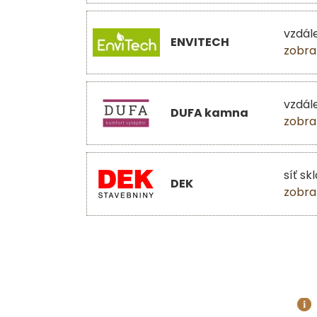
vzdál
ENVITECH
zobra
vzdál
DUFA kamna
zobra
síť sk
DEK
zobra