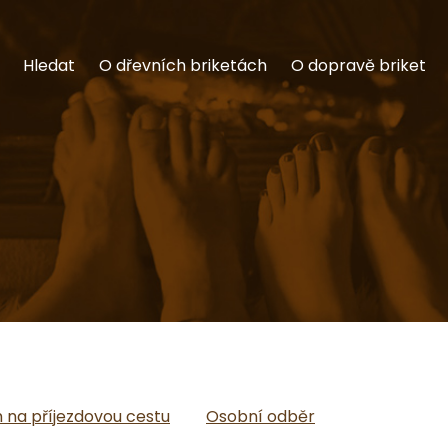
Hledat
O dřevních briketách
O dopravě briket
na příjezdovou cestu
Osobní odběr