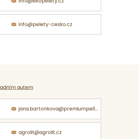
info@ekopelety.cz
info@pelety-cesko.cz
ladním autem
jana.bartonkova@premiumpellets.cz
agrolit@agrolit.cz