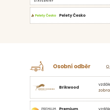
Pelety Česko
Osobní odběr
O
vzdál
Brikwood
zobra
Premium
vzdál