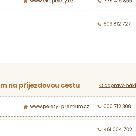
www.ekopelety.cz
775 416 855
603 812 727
m na příjezdovou cestu
O dopravě nák
www.pelety-premium.cz
606 712 308
461 004 702