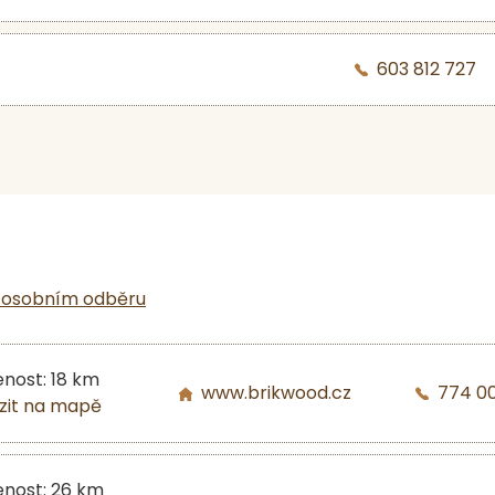
603 812 727
 osobním odběru
enost: 18 km
www.brikwood.cz
774 00
zit na mapě
enost: 26 km