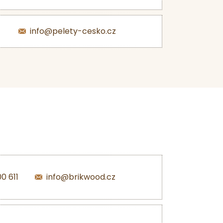
info@pelety-cesko.cz
0 611
info@brikwood.cz