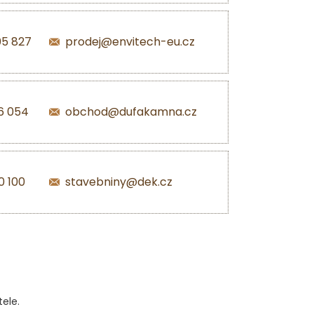
05 827
prodej@envitech-eu.cz
6 054
obchod@dufakamna.cz
0 100
stavebniny@dek.cz
ele.