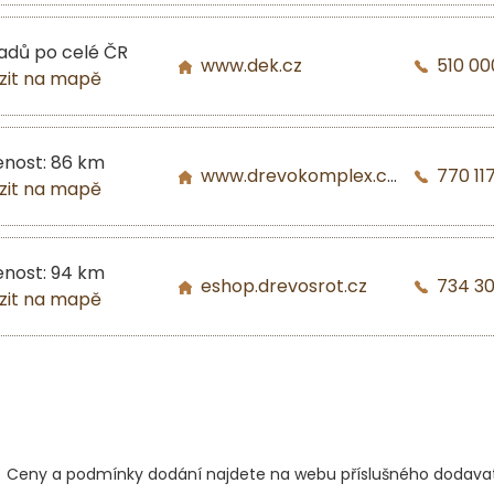
ladů po celé ČR
www.dek.cz
510 00
zit na mapě
enost: 86 km
www.drevokomplex.com
770 117
zit na mapě
enost: 94 km
eshop.drevosrot.cz
734 3
zit na mapě
Ceny a podmínky dodání najdete na webu příslušného dodavat