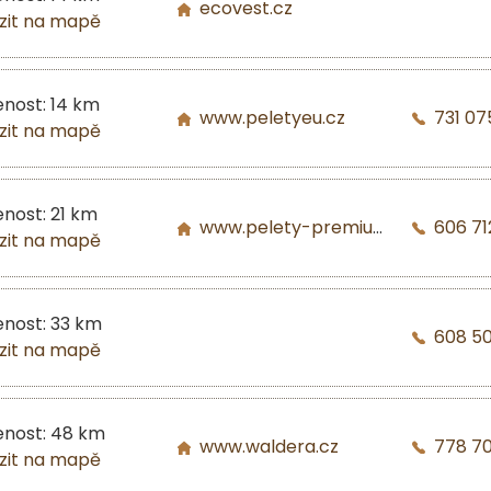
ecovest.cz
zit na mapě
enost: 14 km
www.peletyeu.cz
731 07
zit na mapě
enost: 21 km
www.pelety-premium.cz
606 71
zit na mapě
enost: 33 km
608 5
zit na mapě
enost: 48 km
www.waldera.cz
778 7
zit na mapě