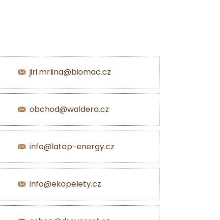
jiri.mrlina@biomac.cz
obchod@waldera.cz
info@latop-energy.cz
info@ekopelety.cz