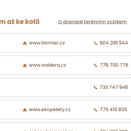
 až ke kotli
O dopravě terénním vozíkem
www.biomac.cz
604 299 944
www.waldera.cz
778 700 776
733 747 948
www.ekopelety.cz
775 416 855