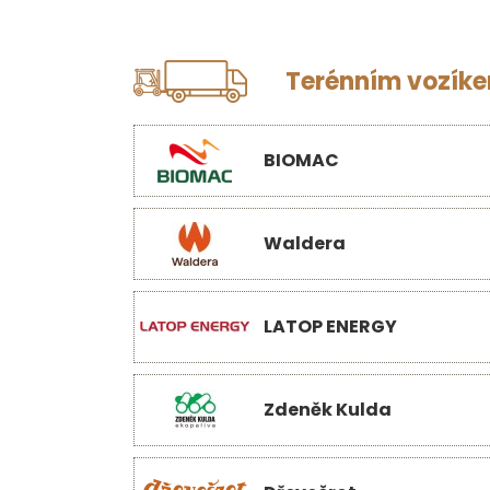
Terénním vozíkem
BIOMAC
Waldera
LATOP ENERGY
Zdeněk Kulda