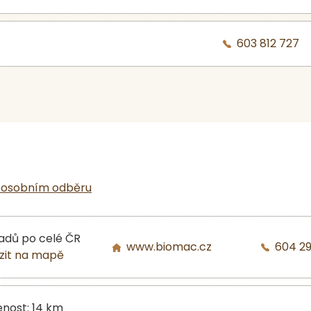
603 812 727
 osobním odběru
ladů po celé ČR
www.biomac.cz
604 2
zit na mapě
enost: 14 km