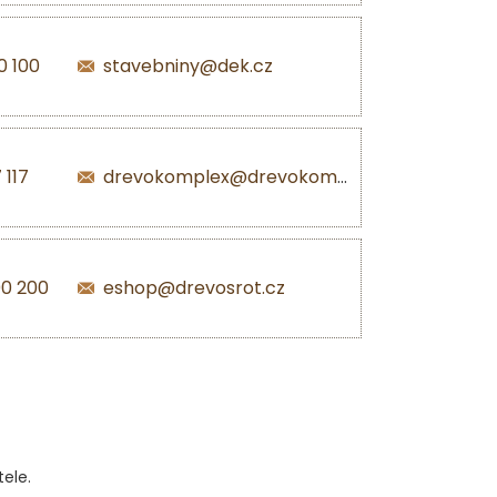
0 100
stavebniny@dek.cz
 117
drevokomplex@drevokomplex.com
00 200
eshop@drevosrot.cz
ele.