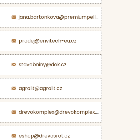
jana.bartonkova@premiumpellets.cz
prodej@envitech-eu.cz
stavebniny@dek.cz
agrolit@agrolit.cz
drevokomplex@drevokomplex.com
eshop@drevosrot.cz