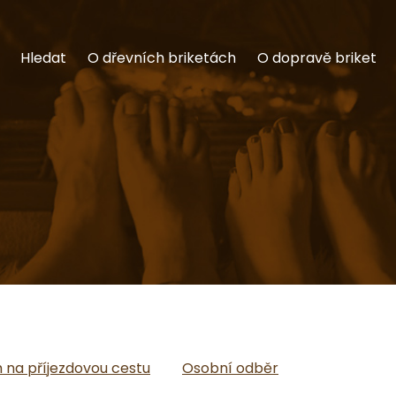
Hledat
O dřevních briketách
O dopravě briket
na příjezdovou cestu
Osobní odběr