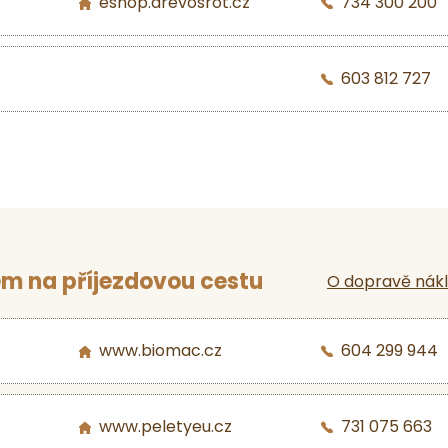
eshop.drevosrot.cz
734 300 200
603 812 727
m na příjezdovou cestu
O dopravě nák
www.biomac.cz
604 299 944
www.peletyeu.cz
731 075 663