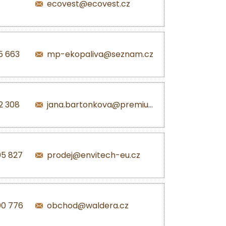
ecovest@ecovest.cz
5 663
mp-ekopaliva@seznam.cz
2 308
jana.bartonkova@premiumpellets.cz
05 827
prodej@envitech-eu.cz
00 776
obchod@waldera.cz