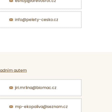
eshop@drevosrot.cz
info@pelety-cesko.cz
ladním autem
jiri.mrlina@biomac.cz
mp-ekopaliva@seznam.cz