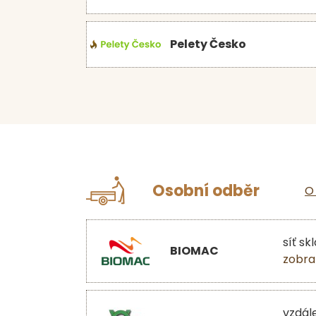
Pelety Česko
Osobní odběr
O
síť sk
BIOMAC
zobra
vzdál