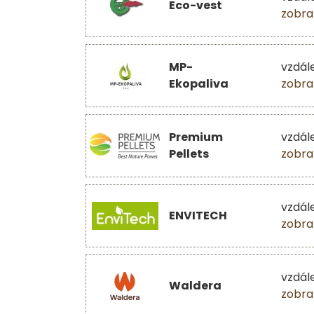
Eco-vest
zobra
MP-
vzdál
Ekopaliva
zobra
Premium
vzdál
Pellets
zobra
vzdál
ENVITECH
zobra
vzdál
Waldera
zobra