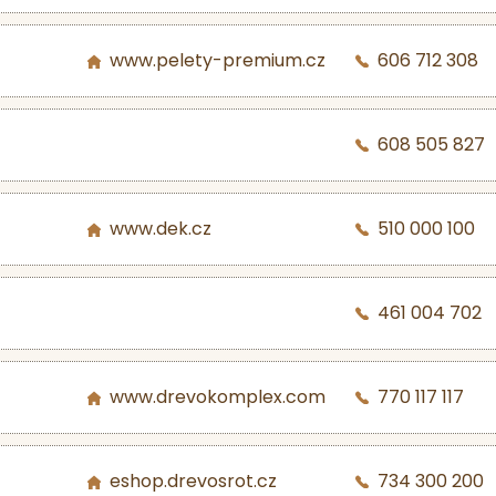
www.pelety-premium.cz
606 712 308
608 505 827
www.dek.cz
510 000 100
461 004 702
www.drevokomplex.com
770 117 117
eshop.drevosrot.cz
734 300 200