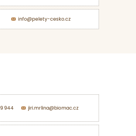
info@pelety-cesko.cz
99 944
jiri.mrlina@biomac.cz