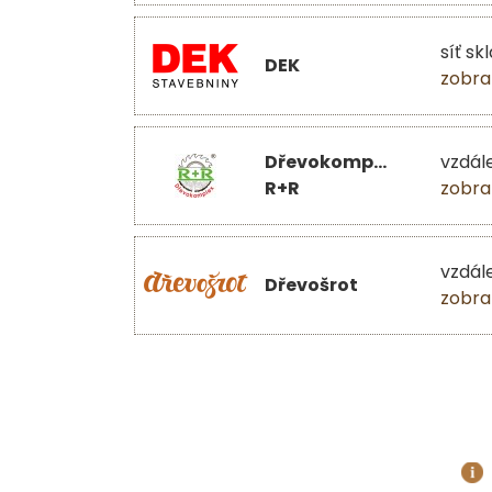
síť sk
DEK
zobra
Dřevokomplex
vzdál
R+R
zobra
vzdál
Dřevošrot
zobra