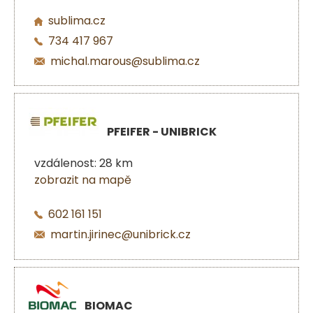
sublima.cz
734 417 967
michal.marous@sublima.cz
PFEIFER - UNIBRICK
vzdálenost: 28 km
zobrazit na mapě
602 161 151
martin.jirinec@unibrick.cz
BIOMAC