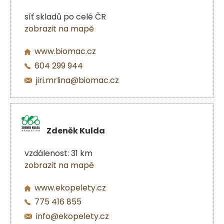
síť skladů po celé ČR
zobrazit na mapě
www.biomac.cz
604 299 944
jiri.mrlina@biomac.cz
Zdeněk Kulda
vzdálenost: 31 km
zobrazit na mapě
www.ekopelety.cz
775 416 855
info@ekopelety.cz