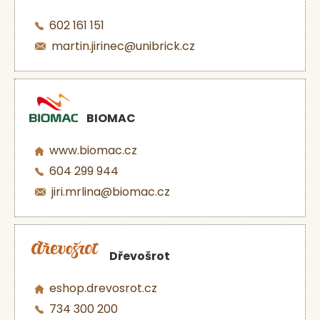
602 161 151
martin.jirinec@unibrick.cz
BIOMAC
www.biomac.cz
604 299 944
jiri.mrlina@biomac.cz
Dřevošrot
eshop.drevosrot.cz
734 300 200