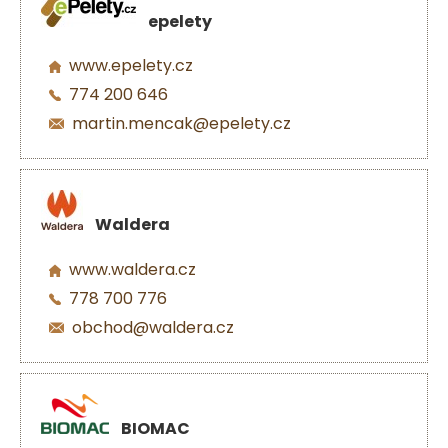
epelety
www.epelety.cz
774 200 646
martin.mencak@epelety.cz
Waldera
www.waldera.cz
778 700 776
obchod@waldera.cz
BIOMAC