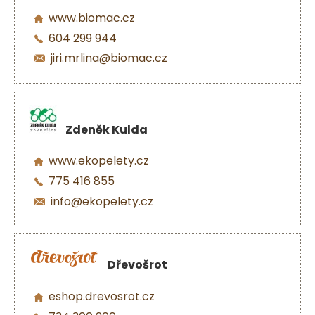
www.biomac.cz
604 299 944
jiri.mrlina@biomac.cz
Zdeněk Kulda
www.ekopelety.cz
775 416 855
info@ekopelety.cz
Dřevošrot
eshop.drevosrot.cz