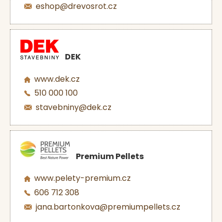
eshop@drevosrot.cz
DEK
www.dek.cz
510 000 100
stavebniny@dek.cz
Premium Pellets
www.pelety-premium.cz
606 712 308
jana.bartonkova@premiumpellets.cz