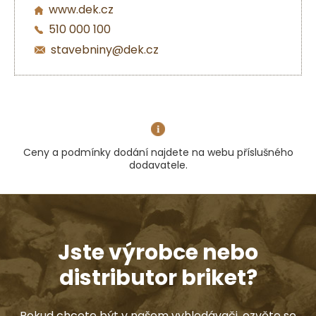
www.dek.cz
510 000 100
stavebniny@dek.cz
Ceny a podmínky dodání najdete na webu příslušného
dodavatele.
Jste výrobce nebo
distributor briket?
Pokud chcete být v našem vyhledávači, ozvěte se