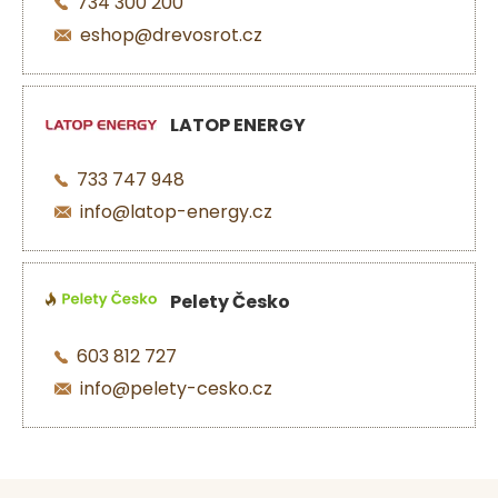
734 300 200
eshop@drevosrot.cz
LATOP ENERGY
733 747 948
info@latop-energy.cz
Pelety Česko
603 812 727
info@pelety-cesko.cz