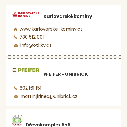
Karlovarské komíny
www.karlovarske-kominy.cz
730 512 001
info@otkkv.cz
PFEIFER - UNIBRICK
602 161 151
martin.jirinec@unibrick.cz
Dřevokomplex R+R