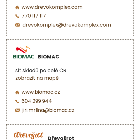
www.drevokomplex.com
770 117 117
drevokomplex@drevokomplex.com
BIOMAC
síť skladů po celé ČR
zobrazit na mapě
www.biomac.cz
604 299 944
jiri.mrlina@biomac.cz
Dřevošrot