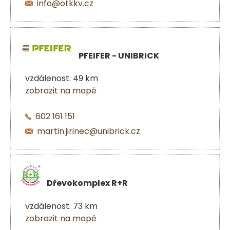
info@otkkv.cz
PFEIFER - UNIBRICK
vzdálenost: 49 km
zobrazit na mapě
602 161 151
martin.jirinec@unibrick.cz
Dřevokomplex R+R
vzdálenost: 73 km
zobrazit na mapě