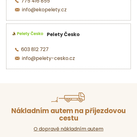
775 416 855
info@ekopelety.cz
Pelety Česko
603 812 727
info@pelety-cesko.cz
Nákladním autem na příjezdovou
cestu
O dopravě nákladním autem