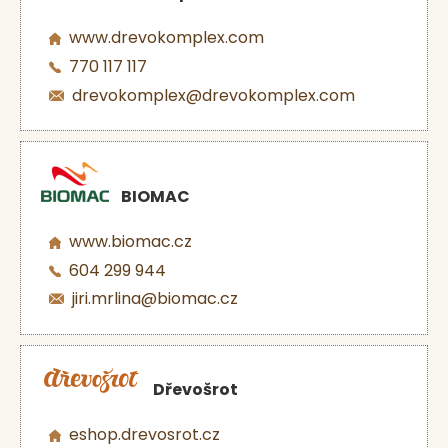
www.drevokomplex.com
770 117 117
drevokomplex@drevokomplex.com
BIOMAC
www.biomac.cz
604 299 944
jiri.mrlina@biomac.cz
Dřevošrot
eshop.drevosrot.cz