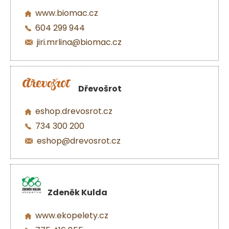
www.biomac.cz
604 299 944
jiri.mrlina@biomac.cz
Dřevošrot
eshop.drevosrot.cz
734 300 200
eshop@drevosrot.cz
Zdeněk Kulda
www.ekopelety.cz