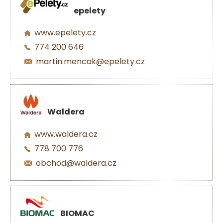
epelety
www.epelety.cz
774 200 646
martin.mencak@epelety.cz
Waldera
www.waldera.cz
778 700 776
obchod@waldera.cz
BIOMAC