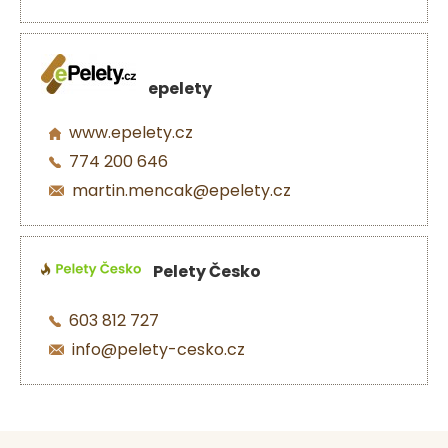
epelety
www.epelety.cz
774 200 646
martin.mencak@epelety.cz
Pelety Česko
603 812 727
info@pelety-cesko.cz