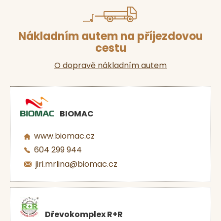
Nákladním autem na příjezdovou
cestu
O dopravě nákladním autem
BIOMAC
www.biomac.cz
604 299 944
jiri.mrlina@biomac.cz
Dřevokomplex R+R