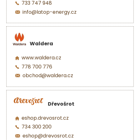
733 747 948
info@latop-energy.cz
Waldera
www.waldera.cz
778 700 776
obchod@waldera.cz
Dřevošrot
eshop.drevosrot.cz
734 300 200
eshop@drevosrot.cz