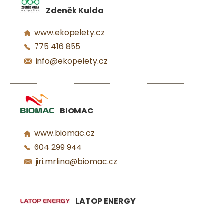
Zdeněk Kulda
www.ekopelety.cz
775 416 855
info@ekopelety.cz
BIOMAC
www.biomac.cz
604 299 944
jiri.mrlina@biomac.cz
LATOP ENERGY