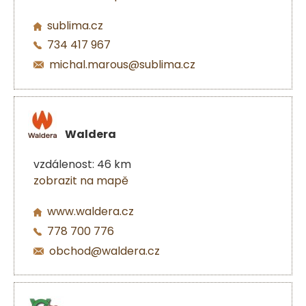
sublima.cz
734 417 967
michal.marous@sublima.cz
Waldera
vzdálenost: 46 km
zobrazit na mapě
www.waldera.cz
778 700 776
obchod@waldera.cz