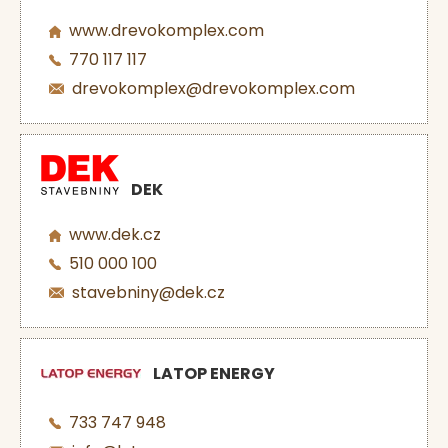
www.drevokomplex.com
770 117 117
drevokomplex@drevokomplex.com
DEK
www.dek.cz
510 000 100
stavebniny@dek.cz
LATOP ENERGY
733 747 948