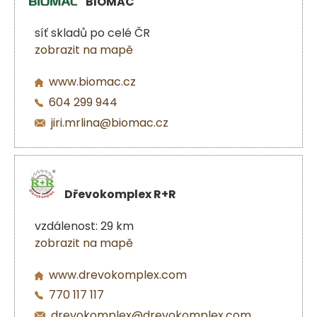
BIOMAC
síť skladů po celé ČR
zobrazit na mapě
www.biomac.cz
604 299 944
jiri.mrlina@biomac.cz
Dřevokomplex R+R
vzdálenost: 29 km
zobrazit na mapě
www.drevokomplex.com
770 117 117
drevokomplex@drevokomplex.com