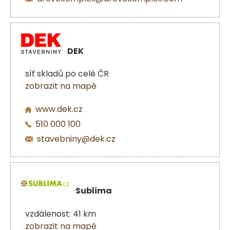
DEK
síť skladů po celé ČR
zobrazit na mapě
www.dek.cz
510 000 100
stavebniny@dek.cz
Sublima
vzdálenost: 41 km
zobrazit na mapě