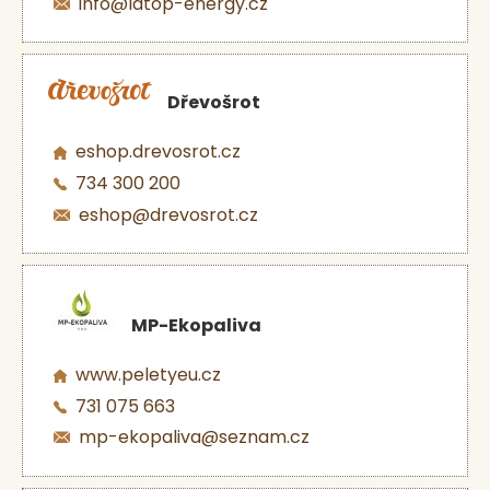
info@latop-energy.cz
Dřevošrot
eshop.drevosrot.cz
734 300 200
eshop@drevosrot.cz
MP-Ekopaliva
www.peletyeu.cz
731 075 663
mp-ekopaliva@seznam.cz