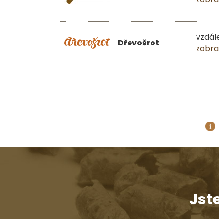
vzdál
Dřevošrot
zobra
Jst