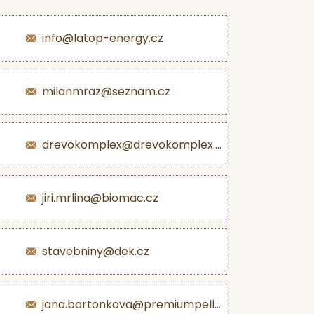
info@latop-energy.cz
milanmraz@seznam.cz
drevokomplex@drevokomplex.com
jiri.mrlina@biomac.cz
stavebniny@dek.cz
jana.bartonkova@premiumpellets.cz