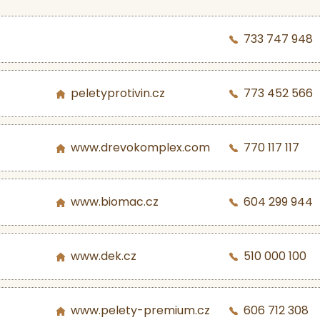
733 747 948
peletyprotivin.cz
773 452 566
www.drevokomplex.com
770 117 117
www.biomac.cz
604 299 944
www.dek.cz
510 000 100
www.pelety-premium.cz
606 712 308