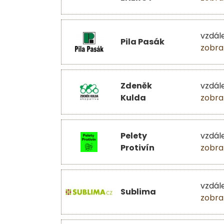
vzdál
Pila Pasák
zobra
Zdeněk
vzdál
Kulda
zobra
Pelety
vzdál
Protivín
zobra
vzdál
Sublima
zobra