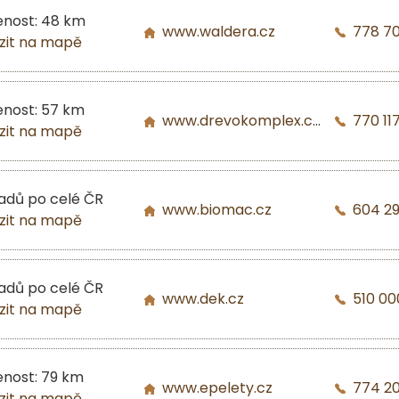
enost: 48 km
www.waldera.cz
778 7
zit na mapě
enost: 57 km
www.drevokomplex.com
770 117
zit na mapě
ladů po celé ČR
www.biomac.cz
604 2
zit na mapě
ladů po celé ČR
www.dek.cz
510 00
zit na mapě
enost: 79 km
www.epelety.cz
774 2
zit na mapě