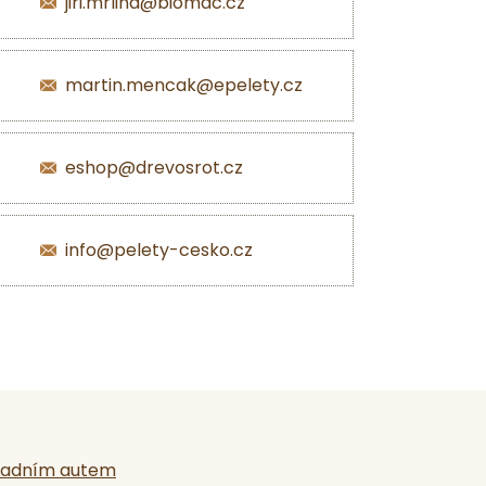
jiri.mrlina@biomac.cz
martin.mencak@epelety.cz
eshop@drevosrot.cz
info@pelety-cesko.cz
ladním autem