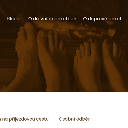
Hledat
O dřevních briketách
O dopravě briket
na příjezdovou cestu
Osobní odběr