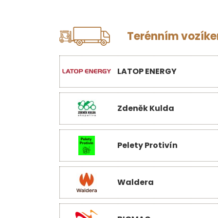
Terénním vozíkem
LATOP ENERGY
Zdeněk Kulda
Pelety Protivín
Waldera