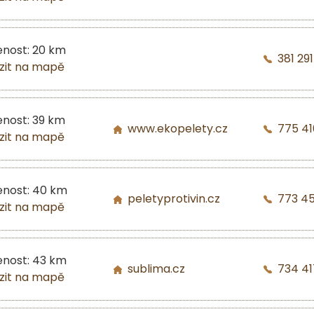
enost: 20 km
381 29
zit na mapě
enost: 39 km
www.ekopelety.cz
775 41
zit na mapě
enost: 40 km
peletyprotivin.cz
773 4
zit na mapě
enost: 43 km
sublima.cz
734 41
zit na mapě