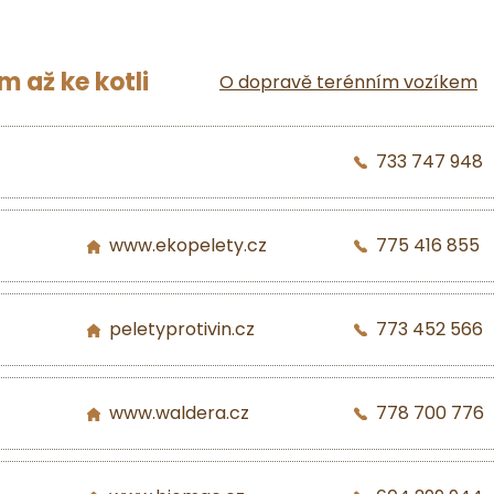
 až ke kotli
O dopravě terénním vozíkem
733 747 948
www.ekopelety.cz
775 416 855
peletyprotivin.cz
773 452 566
www.waldera.cz
778 700 776