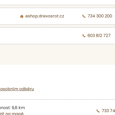
eshop.drevosrot.cz
734 300 200
603 812 727
 osobním odběru
enost: 9,8 km
733 7
zit na mapě