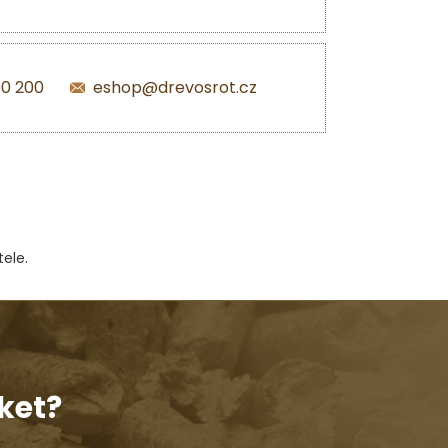
00 200
eshop@drevosrot.cz
ele.
ket?