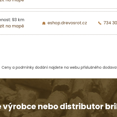
enost: 93 km
eshop.drevosrot.cz
734 3
zit na mapě
Ceny a podmínky dodání najdete na webu příslušného dodavat
e výrobce nebo distributor bri