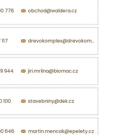
00 776
obchod@waldera.cz
 117
drevokomplex@drevokomplex.com
99 944
jiri.mrlina@biomac.cz
0 100
stavebniny@dek.cz
00 646
martin.mencak@epelety.cz