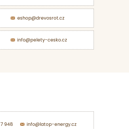
eshop@drevosrot.cz
info@pelety-cesko.cz
47 948
info@latop-energy.cz