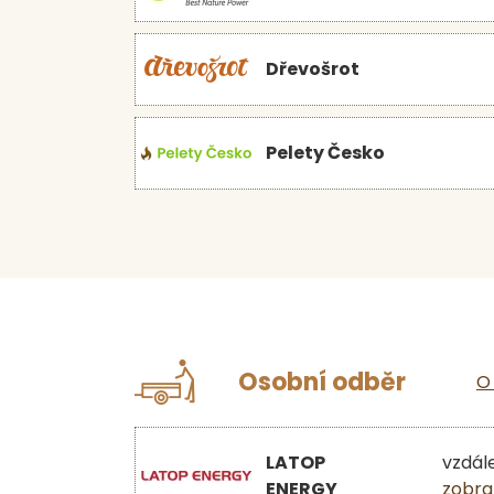
Dřevošrot
Pelety Česko
Osobní odběr
O
LATOP
vzdál
ENERGY
zobra