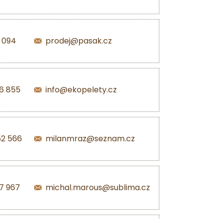
1 094
prodej@pasak.cz
6 855
info@ekopelety.cz
52 566
milanmraz@seznam.cz
7 967
michal.marous@sublima.cz