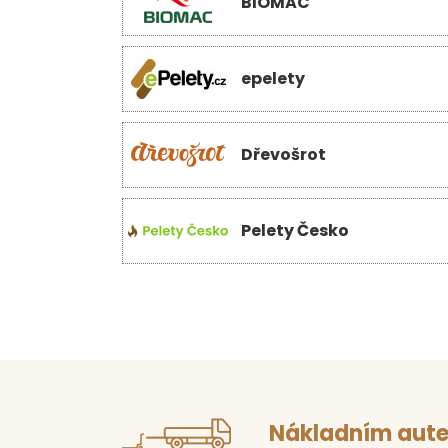
BIOMAC
epelety
Dřevošrot
Pelety Česko
Nákladním aute