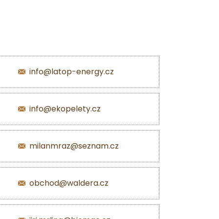
info@latop-energy.cz
info@ekopelety.cz
milanmraz@seznam.cz
obchod@waldera.cz