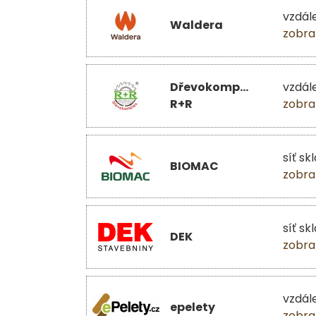
vzdál
Waldera
zobra
Dřevokomplex
vzdál
R+R
zobra
síť sk
BIOMAC
zobra
síť sk
DEK
zobra
vzdál
epelety
zobra