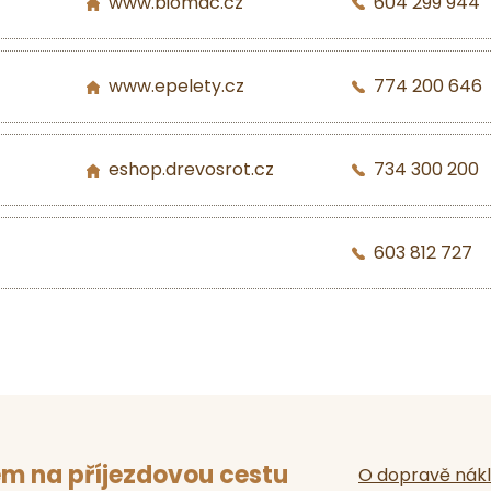
www.biomac.cz
604 299 944
www.epelety.cz
774 200 646
eshop.drevosrot.cz
734 300 200
603 812 727
m na příjezdovou cestu
O dopravě nák