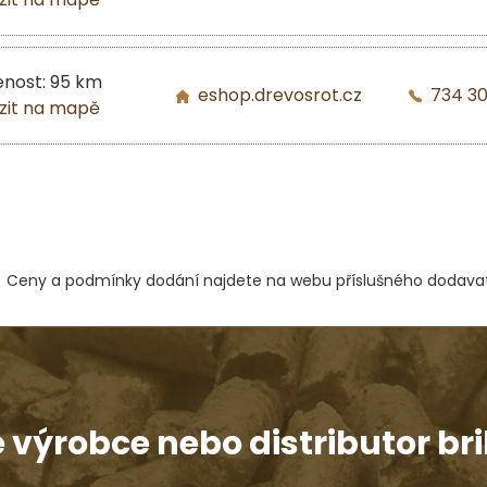
enost: 95 km
eshop.drevosrot.cz
734 3
zit na mapě
Ceny a podmínky dodání najdete na webu příslušného dodavat
e výrobce nebo distributor bri