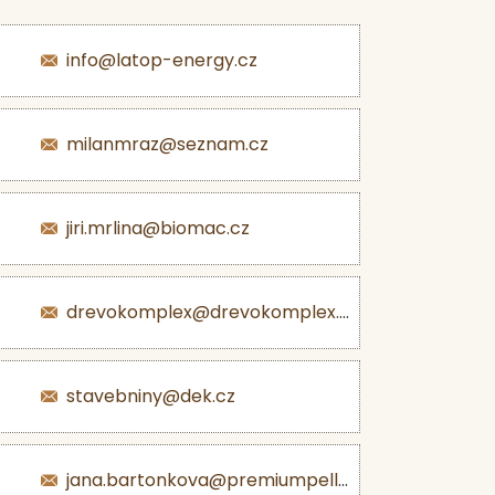
info@latop-energy.cz
milanmraz@seznam.cz
jiri.mrlina@biomac.cz
drevokomplex@drevokomplex.com
stavebniny@dek.cz
jana.bartonkova@premiumpellets.cz