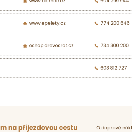
www.biomac.cz
604 299 944
www.epelety.cz
774 200 646
eshop.drevosrot.cz
734 300 200
603 812 727
m na příjezdovou cestu
O dopravě nák