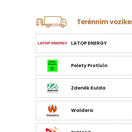
Terénním vozíkem
LATOP ENERGY
Pelety Protivín
Zdeněk Kulda
Waldera