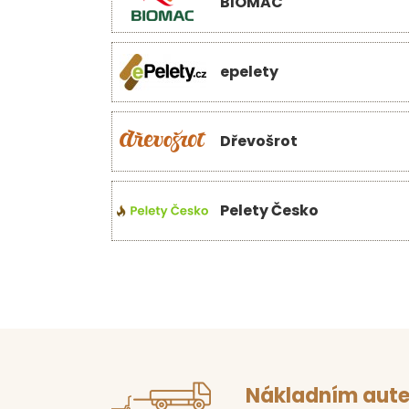
BIOMAC
epelety
Dřevošrot
Pelety Česko
Nákladním aute