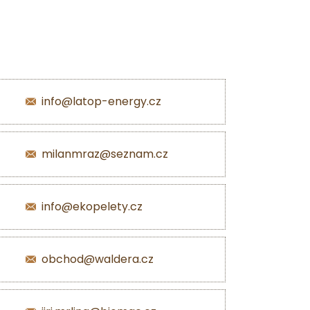
info@latop-energy.cz
milanmraz@seznam.cz
info@ekopelety.cz
obchod@waldera.cz