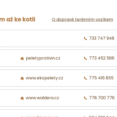
 až ke kotli
O dopravě terénním vozíkem
733 747 948
peletyprotivin.cz
773 452 566
www.ekopelety.cz
775 416 855
www.waldera.cz
778 700 776