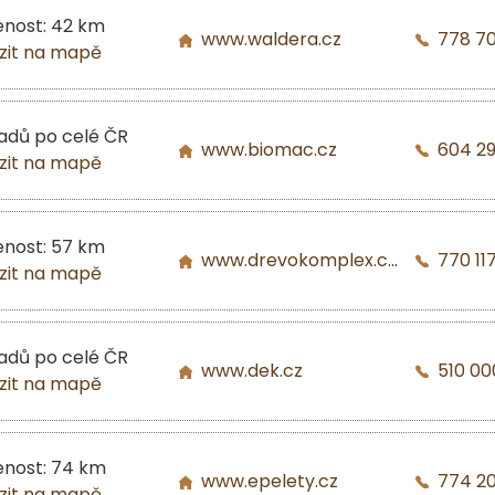
enost: 42 km
www.waldera.cz
778 7
zit na mapě
ladů po celé ČR
www.biomac.cz
604 2
zit na mapě
enost: 57 km
www.drevokomplex.com
770 117
zit na mapě
ladů po celé ČR
www.dek.cz
510 00
zit na mapě
enost: 74 km
www.epelety.cz
774 2
zit na mapě