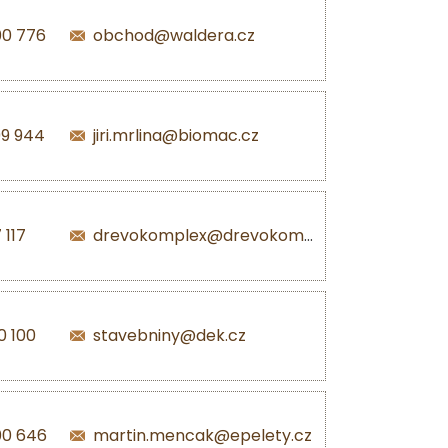
00 776
obchod@waldera.cz
99 944
jiri.mrlina@biomac.cz
 117
drevokomplex@drevokomplex.com
0 100
stavebniny@dek.cz
00 646
martin.mencak@epelety.cz