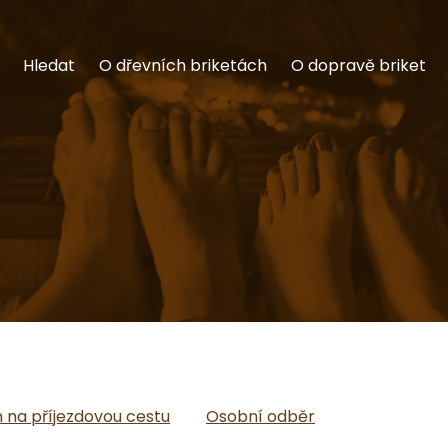
Hledat
O dřevních briketách
O dopravě briket
na příjezdovou cestu
Osobní odběr