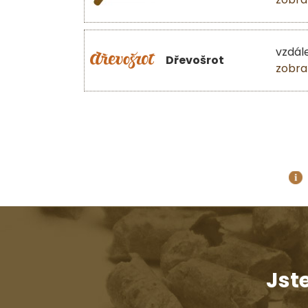
vzdál
Dřevošrot
zobra
Jst