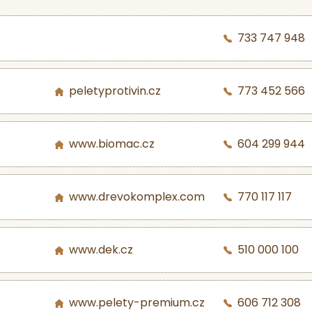
733 747 948
peletyprotivin.cz
773 452 566
www.biomac.cz
604 299 944
www.drevokomplex.com
770 117 117
www.dek.cz
510 000 100
www.pelety-premium.cz
606 712 308