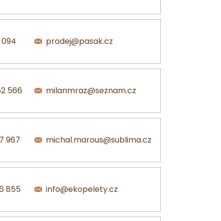
1 094
prodej@pasak.cz
52 566
milanmraz@seznam.cz
7 967
michal.marous@sublima.cz
6 855
info@ekopelety.cz