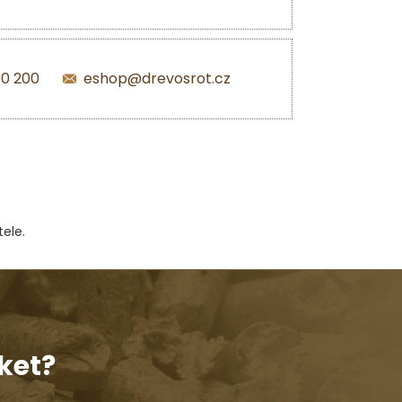
00 200
eshop@drevosrot.cz
ele.
ket?