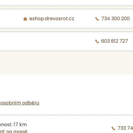
eshop.drevosrot.cz
734 300 200
603 812 727
 osobním odběru
enost: 17 km
733 7
zit na mapě