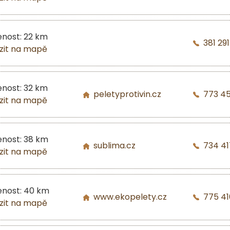
enost: 22 km
381 29
zit na mapě
enost: 32 km
peletyprotivin.cz
773 4
zit na mapě
enost: 38 km
sublima.cz
734 41
zit na mapě
enost: 40 km
www.ekopelety.cz
775 41
zit na mapě