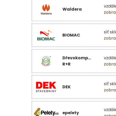
vzdál
Waldera
zobra
síť sk
BIOMAC
zobra
Dřevokomplex
vzdál
R+R
zobra
síť sk
DEK
zobra
vzdál
epelety
zobra