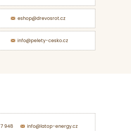
eshop@drevosrot.cz
info@pelety-cesko.cz
47 948
info@latop-energy.cz