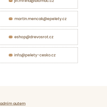
jiri.mrlina@biomac.cz
martin.mencak@epelety.cz
eshop@drevosrot.cz
info@pelety-cesko.cz
ladním autem