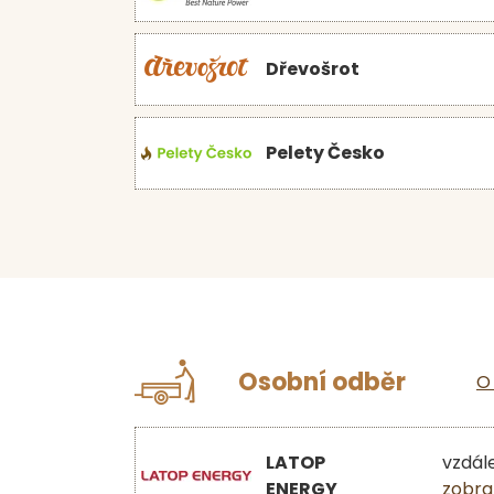
Dřevošrot
Pelety Česko
Osobní odběr
O
LATOP
vzdál
ENERGY
zobra