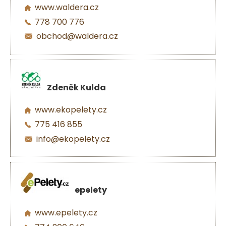
www.waldera.cz
778 700 776
obchod@waldera.cz
Zdeněk Kulda
www.ekopelety.cz
775 416 855
info@ekopelety.cz
epelety
www.epelety.cz