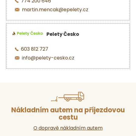
774 200 646
martin.mencak@epelety.cz
Pelety Česko
603 812 727
info@pelety-cesko.cz
Nákladním autem na příjezdovou
cestu
O dopravě nákladním autem