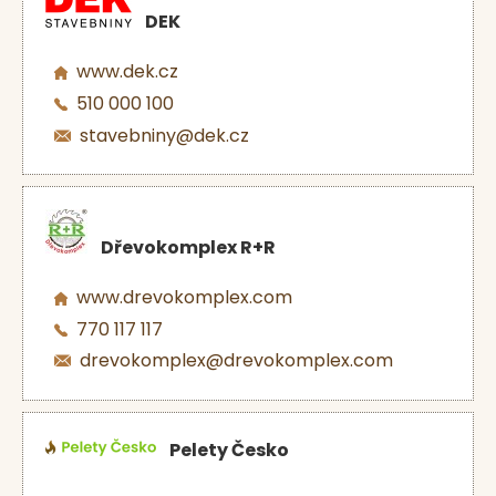
DEK
www.dek.cz
510 000 100
stavebniny@dek.cz
Dřevokomplex R+R
www.drevokomplex.com
770 117 117
drevokomplex@drevokomplex.com
Pelety Česko