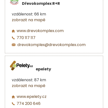
Dřevokomplex R+R
vzdálenost: 66 km
zobrazit na mapě
www.drevokomplex.com
770 117 117
drevokomplex@drevokomplex.com
epelety
vzdálenost: 87 km
zobrazit na mapě
www.epelety.cz
774 200 646