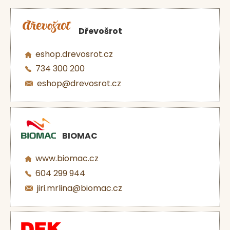
Dřevošrot
eshop.drevosrot.cz
734 300 200
eshop@drevosrot.cz
BIOMAC
www.biomac.cz
604 299 944
jiri.mrlina@biomac.cz