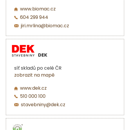
www.biomac.cz
604 299 944
jiri.mrlina@biomac.cz
DEK
síť skladů po celé ČR
zobrazit na mapě
www.dek.cz
510 000 100
stavebniny@dek.cz