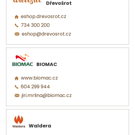
Dřevošrot
eshop.drevosrot.cz
734 300 200
eshop@drevosrot.cz
BIOMAC
www.biomac.cz
604 299 944
jiri.mrlina@biomac.cz
Waldera