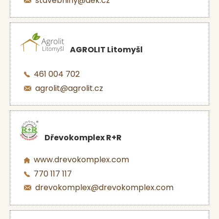
stavebniny@dek.cz
AGROLIT Litomyšl
461 004 702
agrolit@agrolit.cz
Dřevokomplex R+R
www.drevokomplex.com
770 117 117
drevokomplex@drevokomplex.com