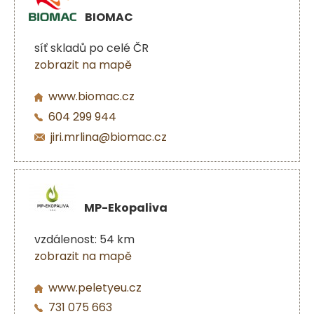
BIOMAC
síť skladů po celé ČR
zobrazit na mapě
www.biomac.cz
604 299 944
jiri.mrlina@biomac.cz
MP-Ekopaliva
vzdálenost: 54 km
zobrazit na mapě
www.peletyeu.cz
731 075 663