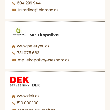
604 299 944
jiri.mrlina@biomac.cz
MP-Ekopaliva
www.peletyeu.cz
731 075 663
mp-ekopaliva@seznam.cz
DEK
www.dek.cz
510 000 100