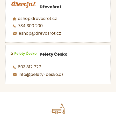
Dřevošrot
eshop.drevosrot.cz
734 300 200
eshop@drevosrot.cz
Pelety Česko
603 812 727
info@pelety-cesko.cz