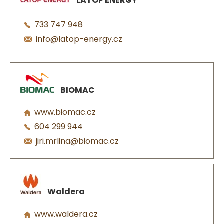
LATOP ENERGY
733 747 948
info@latop-energy.cz
BIOMAC
www.biomac.cz
604 299 944
jiri.mrlina@biomac.cz
Waldera
www.waldera.cz