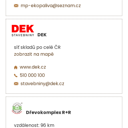
mp-ekopaliva@seznam.cz
DEK
síť skladů po celé ČR
zobrazit na mapě
www.dek.cz
510 000 100
stavebniny@dek.cz
Dřevokomplex R+R
vzdálenost: 96 km