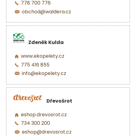
778 700 776
obchod@waldera.cz
Zdeněk Kulda
www.ekopelety.cz
775 416 855
info@ekopelety.cz
Dřevošrot
eshop.drevosrot.cz
734 300 200
eshop@drevosrot.cz