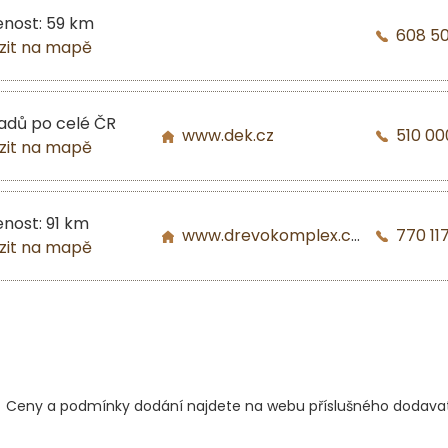
enost: 59 km
608 5
zit na mapě
ladů po celé ČR
www.dek.cz
510 00
zit na mapě
enost: 91 km
www.drevokomplex.com
770 117
zit na mapě
Ceny a podmínky dodání najdete na webu příslušného dodavat