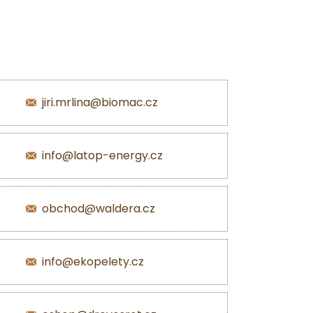
jiri.mrlina@biomac.cz
info@latop-energy.cz
obchod@waldera.cz
info@ekopelety.cz