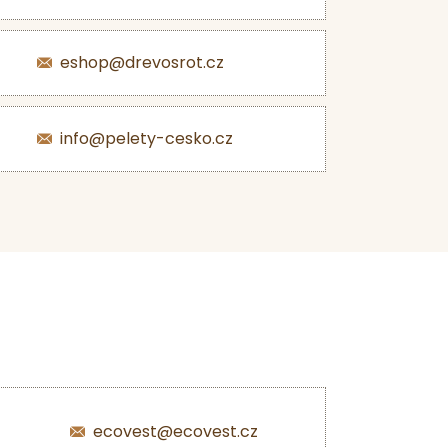
eshop@drevosrot.cz
info@pelety-cesko.cz
ecovest@ecovest.cz