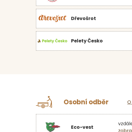
Dřevošrot
Pelety Česko
Osobní odběr
O
vzdál
Eco-vest
zobra