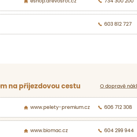
eshop.drevosrot.cz
734 300 200
603 812 727
m na příjezdovou cestu
O dopravě nák
www.pelety-premium.cz
606 712 308
www.biomac.cz
604 299 944