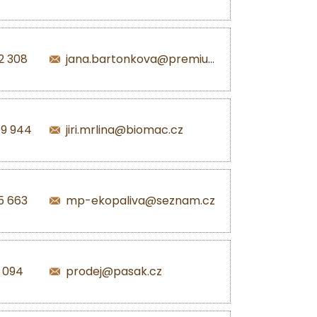
2 308
jana.bartonkova@premiumpellets.cz
99 944
jiri.mrlina@biomac.cz
5 663
mp-ekopaliva@seznam.cz
1 094
prodej@pasak.cz