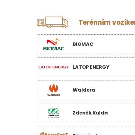
Terénním vozíkem
BIOMAC
LATOP ENERGY
Waldera
Zdeněk Kulda