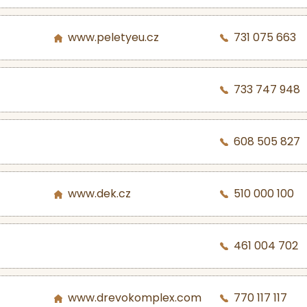
www.peletyeu.cz
731 075 663
733 747 948
608 505 827
www.dek.cz
510 000 100
461 004 702
www.drevokomplex.com
770 117 117