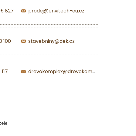
05 827
prodej@envitech-eu.cz
0 100
stavebniny@dek.cz
 117
drevokomplex@drevokomplex.com
ele.