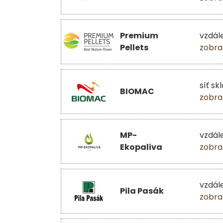
Premium
vzdál
Pellets
zobra
síť sk
BIOMAC
zobra
MP-
vzdál
Ekopaliva
zobra
vzdál
Pila Pasák
zobra