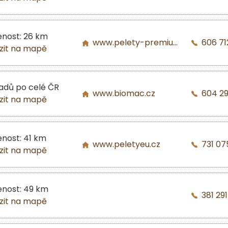
enost: 26 km
www.pelety-premium.cz
606 71
zit na mapě
ladů po celé ČR
www.biomac.cz
604 2
zit na mapě
enost: 41 km
www.peletyeu.cz
731 07
zit na mapě
enost: 49 km
381 29
zit na mapě