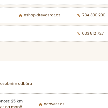
eshop.drevosrot.cz
734 300 200
603 812 727
 osobním odběru
enost: 25 km
ecovest.cz
zit na mapě