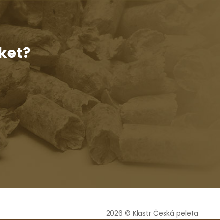
ket?
2026 © Klastr Česká peleta