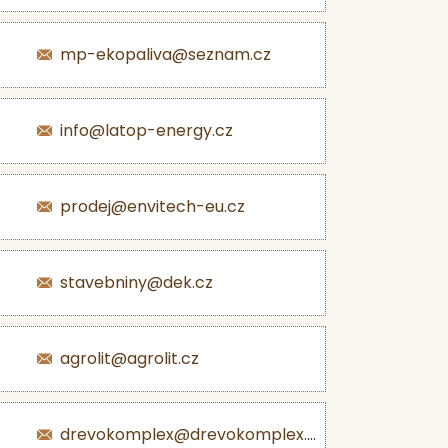
mp-ekopaliva@seznam.cz
info@latop-energy.cz
prodej@envitech-eu.cz
stavebniny@dek.cz
agrolit@agrolit.cz
drevokomplex@drevokomplex.com