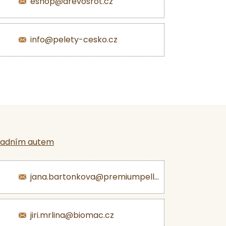
eshop@drevosrot.cz
info@pelety-cesko.cz
ladním autem
jana.bartonkova@premiumpellets.cz
jiri.mrlina@biomac.cz