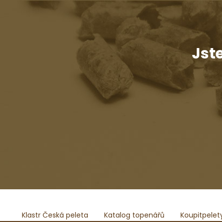
Jst
Klastr Česká peleta
Katalog topenářů
Koupitpelet