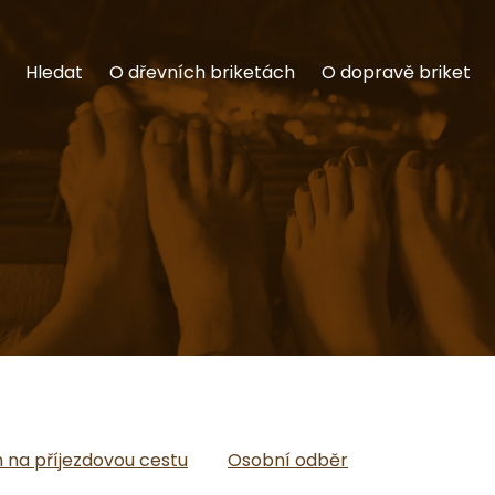
Hledat
O dřevních briketách
O dopravě briket
na příjezdovou cestu
Osobní odběr