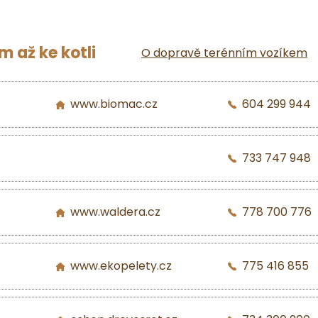
 až ke kotli
O dopravě terénním vozíkem
www.biomac.cz
604 299 944
733 747 948
www.waldera.cz
778 700 776
www.ekopelety.cz
775 416 855