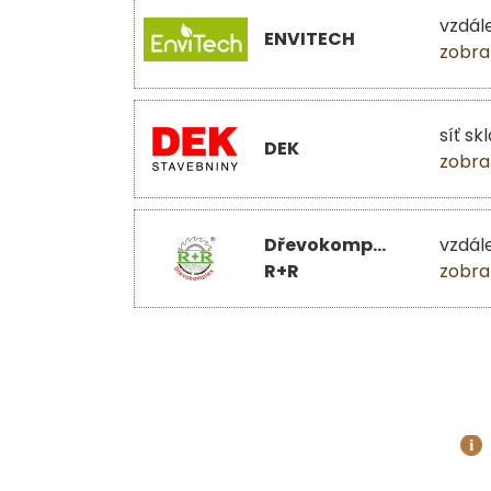
vzdál
ENVITECH
zobra
síť sk
DEK
zobra
Dřevokomplex
vzdál
R+R
zobra