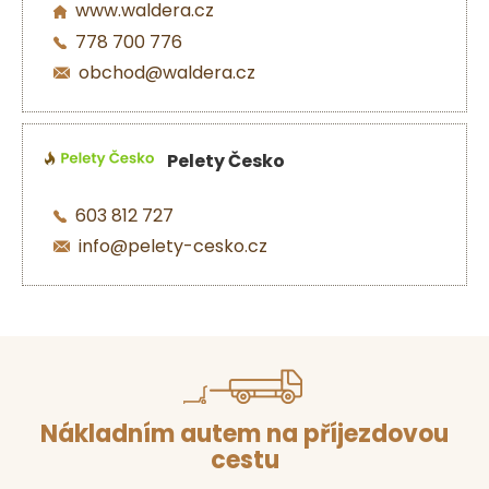
www.waldera.cz
778 700 776
obchod@waldera.cz
Pelety Česko
603 812 727
info@pelety-cesko.cz
Nákladním autem na příjezdovou
cestu