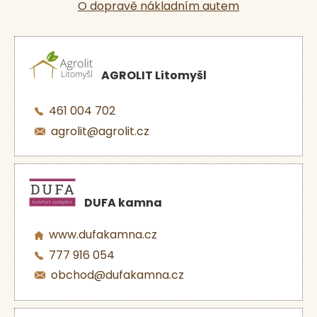
O dopravě nákladním autem
AGROLIT Litomyšl
461 004 702
agrolit@agrolit.cz
DUFA kamna
www.dufakamna.cz
777 916 054
obchod@dufakamna.cz