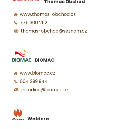
Thomas Obchod
www.thomas-obchod.cz
775 300 252
thomas-obchod@seznam.cz
BIOMAC
www.biomac.cz
604 299 944
jiri.mrlina@biomac.cz
Waldera