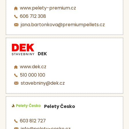
www.pelety-premium.cz
606 712 308
jana.bartonkova@premiumpellets.cz
DEK
www.dek.cz
510 000 100
stavebniny@dek.cz
Pelety Česko
603 812 727
info@pelety-cesko.cz