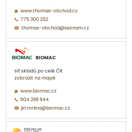
www.thomas-obchod.cz
775 300 252
thomas-obchod@seznam.cz
BIOMAC
síť skladů po celé ČR
zobrazit na mapě
www.biomac.cz
604 299 944
jiri.mrlina@biomac.cz