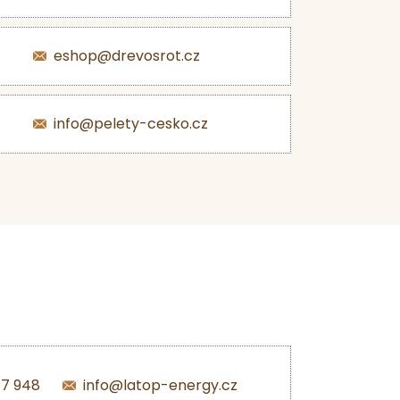
eshop@drevosrot.cz
info@pelety-cesko.cz
47 948
info@latop-energy.cz