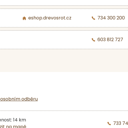
eshop.drevosrot.cz
734 300 200
603 812 727
 osobním odběru
enost: 14 km
733 7
zit na mapě