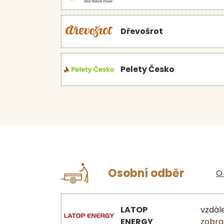
Dřevošrot
Pelety Česko
Osobní odběr
O
LATOP
vzdál
ENERGY
zobra