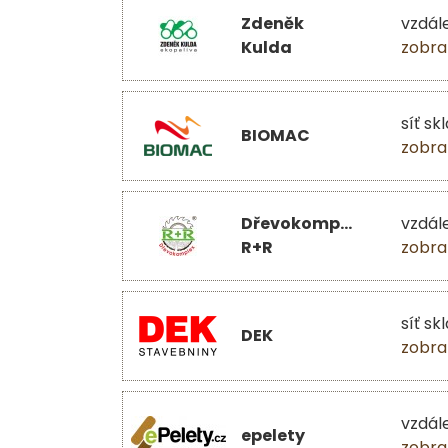
Zdeněk
vzdál
Kulda
zobra
síť sk
BIOMAC
zobra
Dřevokomplex
vzdál
R+R
zobra
síť sk
DEK
zobra
vzdál
epelety
zobra