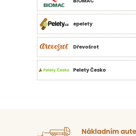
BIOMAC
epelety
Dřevošrot
Pelety Česko
Nákladním aute