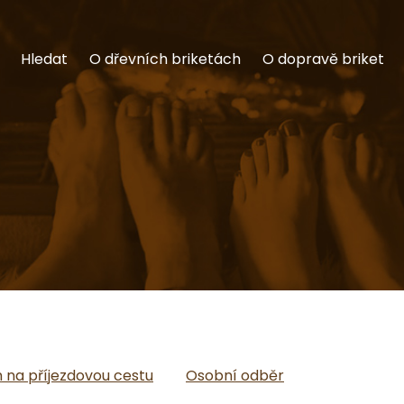
Hledat
O dřevních briketách
O dopravě briket
na příjezdovou cestu
Osobní odběr