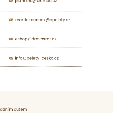
jiri.mrlina@biomac.cz
martin.mencak@epelety.cz
eshop@drevosrot.cz
info@pelety-cesko.cz
ladním autem