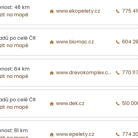
enost: 48 km
www.ekopelety.cz
775 41
zit na mapě
ladů po celé ČR
www.biomac.cz
604 2
zit na mapě
enost: 64 km
www.drevokomplex.com
770 117
zit na mapě
ladů po celé ČR
www.dek.cz
510 00
zit na mapě
enost: 81 km
www.epelety.cz
774 2
zit na mapě