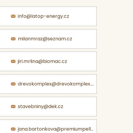
info@latop-energy.cz
milanmraz@seznam.cz
jiri.mrlina@biomac.cz
drevokomplex@drevokomplex.com
stavebniny@dek.cz
jana.bartonkova@premiumpellets.cz