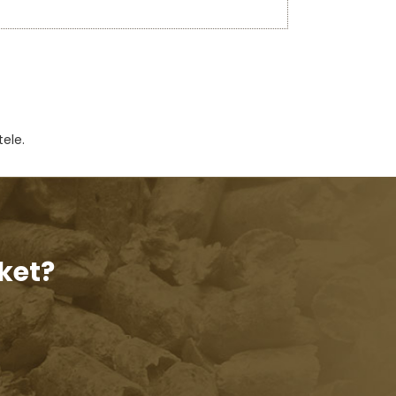
ele.
ket?