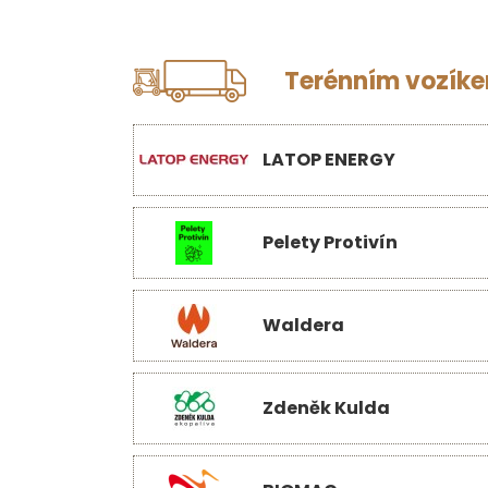
Terénním vozíkem
LATOP ENERGY
Pelety Protivín
Waldera
Zdeněk Kulda