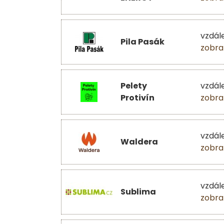
vzdál
Pila Pasák
zobra
Pelety
vzdál
Protivín
zobra
vzdál
Waldera
zobra
vzdál
Sublima
zobra