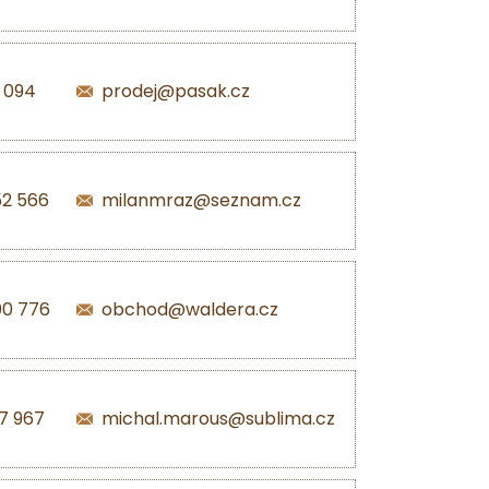
1 094
prodej@pasak.cz
52 566
milanmraz@seznam.cz
00 776
obchod@waldera.cz
7 967
michal.marous@sublima.cz