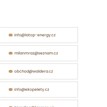
info@latop-energy.cz
milanmraz@seznam.cz
obchod@waldera.cz
info@ekopelety.cz