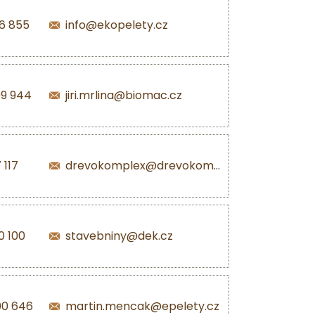
6 855
info@ekopelety.cz
99 944
jiri.mrlina@biomac.cz
 117
drevokomplex@drevokomplex.com
0 100
stavebniny@dek.cz
00 646
martin.mencak@epelety.cz