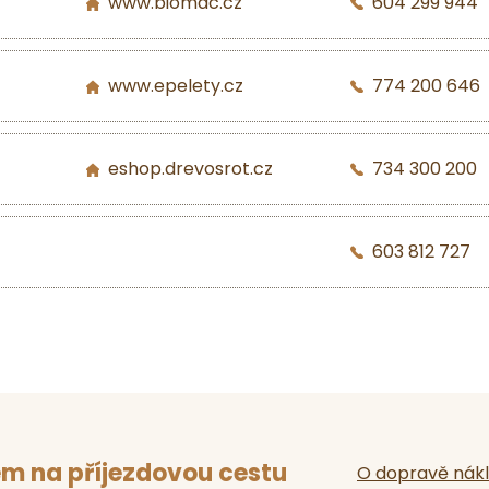
www.biomac.cz
604 299 944
www.epelety.cz
774 200 646
eshop.drevosrot.cz
734 300 200
603 812 727
m na příjezdovou cestu
O dopravě nák