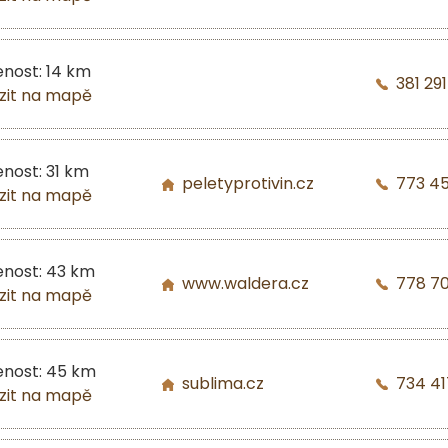
enost: 14 km
381 29
zit na mapě
enost: 31 km
peletyprotivin.cz
773 4
zit na mapě
enost: 43 km
www.waldera.cz
778 7
zit na mapě
enost: 45 km
sublima.cz
734 41
zit na mapě