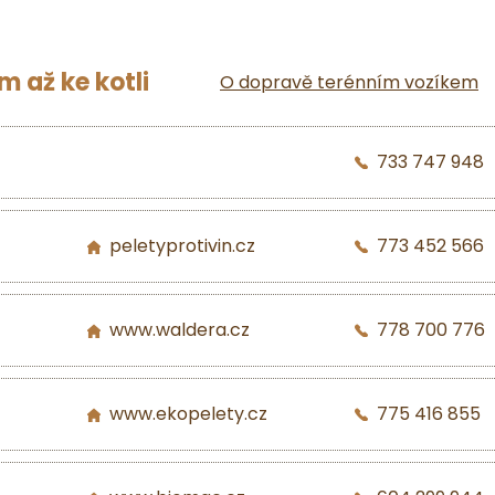
 až ke kotli
O dopravě terénním vozíkem
733 747 948
peletyprotivin.cz
773 452 566
www.waldera.cz
778 700 776
www.ekopelety.cz
775 416 855