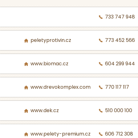
733 747 948
peletyprotivin.cz
773 452 566
www.biomac.cz
604 299 944
www.drevokomplex.com
770 117 117
www.dek.cz
510 000 100
www.pelety-premium.cz
606 712 308