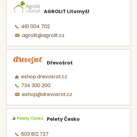
AGROLIT Litomyšl
461 004 702
agrolit@agrolit.cz
Dřevošrot
eshop.drevosrot.cz
734 300 200
eshop@drevosrot.cz
Pelety Česko
603 812 727