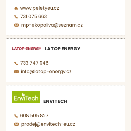
www.peletyeu.cz
731 075 663
mp-ekopaliva@seznam.cz
LATOP ENERGY
733 747 948
info@latop-energy.cz
ENVITECH
608 505 827
prodej@envitech-eu.cz