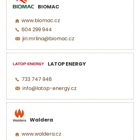
BIOMAC
www.biomac.cz
604 299 944
jiri.mrlina@biomac.cz
LATOP ENERGY
733 747 948
info@latop-energy.cz
Waldera
www.waldera.cz