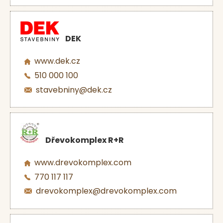
DEK
www.dek.cz
510 000 100
stavebniny@dek.cz
Dřevokomplex R+R
www.drevokomplex.com
770 117 117
drevokomplex@drevokomplex.com