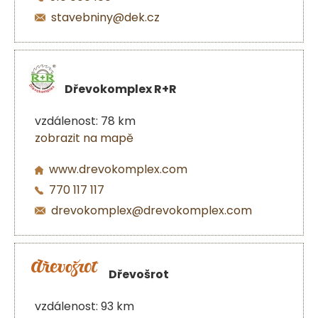
stavebniny@dek.cz
Dřevokomplex R+R
vzdálenost: 78 km
zobrazit na mapě
www.drevokomplex.com
770 117 117
drevokomplex@drevokomplex.com
Dřevošrot
vzdálenost: 93 km