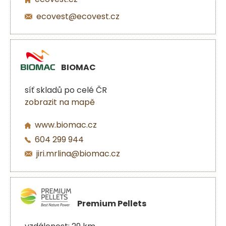
ecovest@ecovest.cz
BIOMAC
síť skladů po celé ČR
zobrazit na mapě
www.biomac.cz
604 299 944
jiri.mrlina@biomac.cz
Premium Pellets