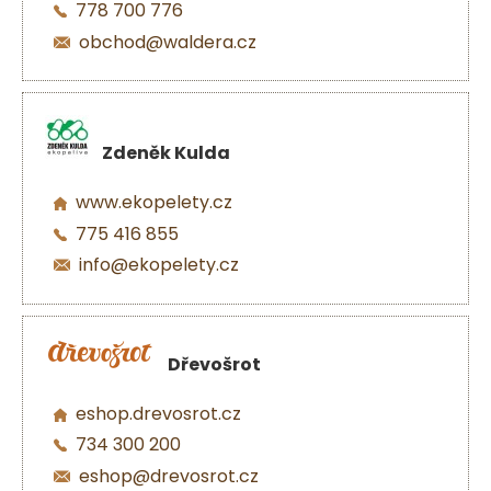
778 700 776
obchod@waldera.cz
Zdeněk Kulda
www.ekopelety.cz
775 416 855
info@ekopelety.cz
Dřevošrot
eshop.drevosrot.cz
734 300 200
eshop@drevosrot.cz