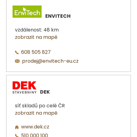
ENVITECH
vzdálenost: 48 km
zobrazit na mapě
608 505 827
prodej@envitech-eu.cz
DEK
síť skladů po celé ČR
zobrazit na mapě
www.dek.cz
510 000 100