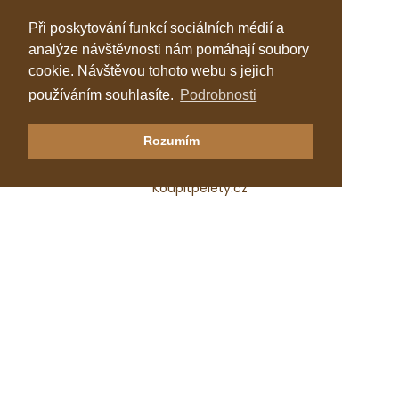
Při poskytování funkcí sociálních médií a
analýze návštěvnosti nám pomáhají soubory
cookie. Návštěvou tohoto webu s jejich
používáním souhlasíte.
Podrobnosti
Klastr Česká peleta
Rozumím
Katalog topenářů
Koupitpelety.cz
Česká peleta, z.s.p.o.
IČ: 72069686
e-mail:
predseda@ceska-peleta.cz
2026 © Klastr Česká peleta
Vyrobil