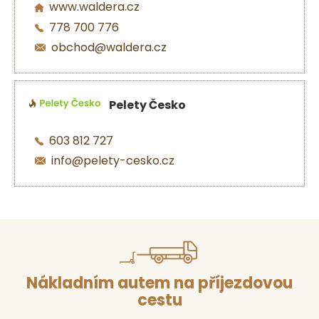
www.waldera.cz
778 700 776
obchod@waldera.cz
Pelety Česko
603 812 727
info@pelety-cesko.cz
Nákladním autem na příjezdovou
cestu