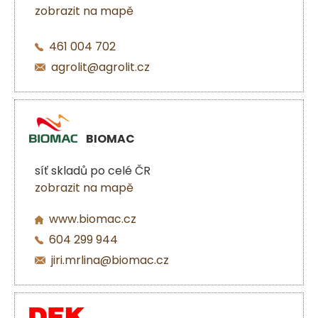
zobrazit na mapě
461 004 702
agrolit@agrolit.cz
BIOMAC
síť skladů po celé ČR
zobrazit na mapě
www.biomac.cz
604 299 944
jiri.mrlina@biomac.cz