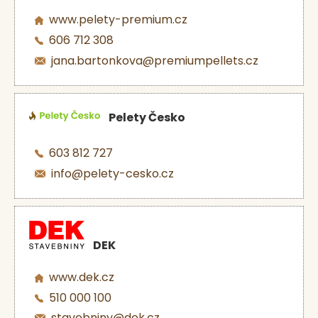
www.pelety-premium.cz
606 712 308
jana.bartonkova@premiumpellets.cz
Pelety Česko
603 812 727
info@pelety-cesko.cz
DEK
www.dek.cz
510 000 100
stavebniny@dek.cz