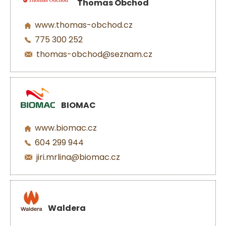
Thomas Obchod
www.thomas-obchod.cz
775 300 252
thomas-obchod@seznam.cz
BIOMAC
www.biomac.cz
604 299 944
jiri.mrlina@biomac.cz
Waldera