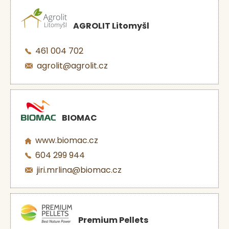
AGROLIT Litomyšl
461 004 702
agrolit@agrolit.cz
BIOMAC
www.biomac.cz
604 299 944
jiri.mrlina@biomac.cz
Premium Pellets