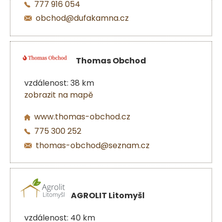
777 916 054
obchod@dufakamna.cz
Thomas Obchod
vzdálenost: 38 km
zobrazit na mapě
www.thomas-obchod.cz
775 300 252
thomas-obchod@seznam.cz
AGROLIT Litomyšl
vzdálenost: 40 km