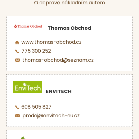
O dopravě nákladním autem
Thomas Obchod
www.thomas-obchod.cz
775 300 252
thomas-obchod@seznam.cz
ENVITECH
608 505 827
prodej@envitech-eu.cz