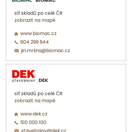
BIOMAC
síť skladů po celé ČR
zobrazit na mapě
www.biomac.cz
604 299 944
jiri.mrlina@biomac.cz
DEK
síť skladů po celé ČR
zobrazit na mapě
www.dek.cz
510 000 100
stavebniny@dek.cz