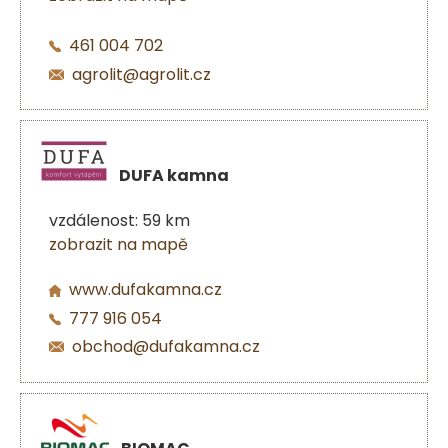
461 004 702
agrolit@agrolit.cz
DUFA kamna
vzdálenost: 59 km
zobrazit na mapě
www.dufakamna.cz
777 916 054
obchod@dufakamna.cz