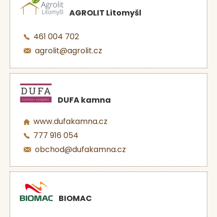
AGROLIT Litomyšl
461 004 702
agrolit@agrolit.cz
DUFA kamna
www.dufakamna.cz
777 916 054
obchod@dufakamna.cz
BIOMAC