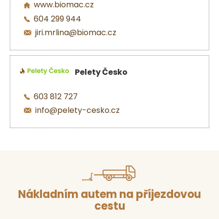
www.biomac.cz
604 299 944
jiri.mrlina@biomac.cz
Pelety Česko
603 812 727
info@pelety-cesko.cz
Nákladním autem na příjezdovou
cestu