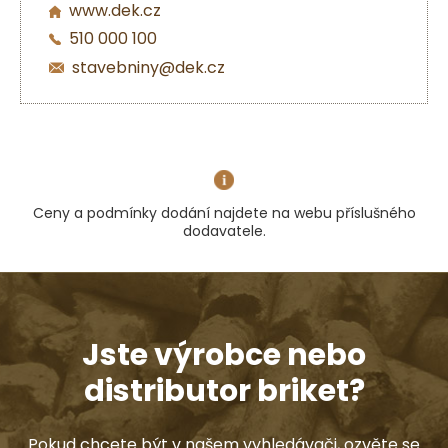
www.dek.cz
510 000 100
stavebniny@dek.cz
Ceny a podmínky dodání najdete na webu příslušného
dodavatele.
Jste výrobce nebo
distributor briket?
Pokud chcete být v našem vyhledávači, ozvěte se