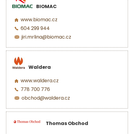
BIOMAC
www.biomac.cz
604 299 944
jiri.mrlina@biomac.cz
Waldera
www.waldera.cz
778 700 776
obchod@waldera.cz
Thomas Obchod