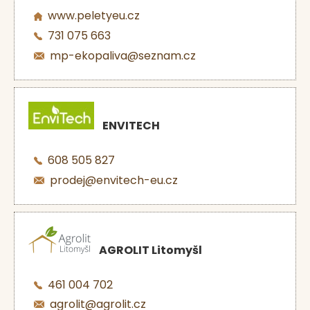
www.peletyeu.cz
731 075 663
mp-ekopaliva@seznam.cz
ENVITECH
608 505 827
prodej@envitech-eu.cz
AGROLIT Litomyšl
461 004 702
agrolit@agrolit.cz