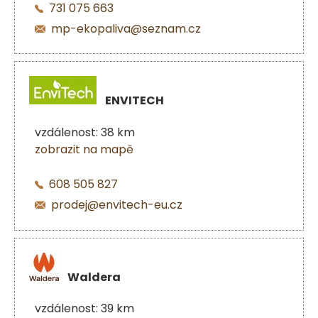
731 075 663
mp-ekopaliva@seznam.cz
ENVITECH
vzdálenost: 38 km
zobrazit na mapě
608 505 827
prodej@envitech-eu.cz
Waldera
vzdálenost: 39 km