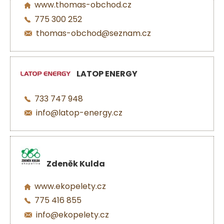
www.thomas-obchod.cz
775 300 252
thomas-obchod@seznam.cz
LATOP ENERGY
733 747 948
info@latop-energy.cz
Zdeněk Kulda
www.ekopelety.cz
775 416 855
info@ekopelety.cz