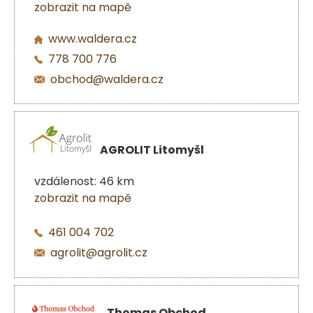
zobrazit na mapě
www.waldera.cz
778 700 776
obchod@waldera.cz
AGROLIT Litomyšl
vzdálenost: 46 km
zobrazit na mapě
461 004 702
agrolit@agrolit.cz
Thomas Obchod