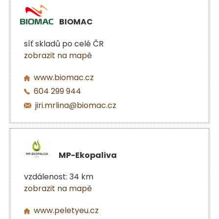
BIOMAC
síť skladů po celé ČR
zobrazit na mapě
www.biomac.cz
604 299 944
jiri.mrlina@biomac.cz
MP-Ekopaliva
vzdálenost: 34 km
zobrazit na mapě
www.peletyeu.cz